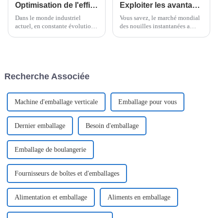
Optimisation de l'efficacité : comment les machines d'emballage vertical flowpack révolutionnent l'emballage dans l'industrie moderne
Exploiter les avantages de la machine à nouilles instantanées pour la production alimentaire moderne
Dans le monde industriel
Vous savez, le marché mondial
actuel, en constante évolution,
des nouilles instantanées a
l'efficacité et l'innovation sont
connu une croissance
essentielles pour rester
fulgurante ces dernières années.
compétitif. Tout le monde parle
Les experts prévoient qu'il
de la manière dont…
atteindra environ 43,62
milliards de dollars d'ici…
Recherche Associée
Machine d'emballage verticale
Emballage pour vous
Dernier emballage
Besoin d'emballage
Emballage de boulangerie
Fournisseurs de boîtes et d'emballages
Alimentation et emballage
Aliments en emballage