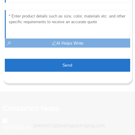
AI Helps Write
Send
Contactez-Nous
poemy01@poemypackaging.com