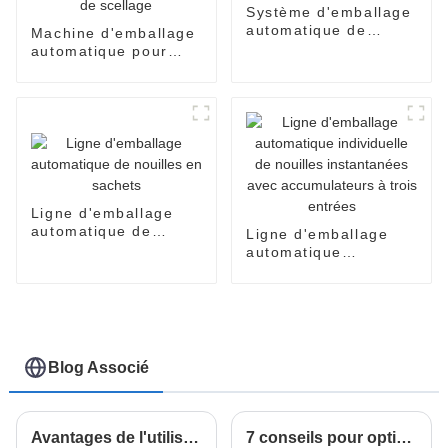
Système d'emballage
automatique de
Machine d'emballage
nouilles instantanées
automatique pour
en carton
nouilles flow pack,
emballage sous film
rétractable, machine
de scellage
Ligne d'emballage
automatique de
Ligne d'emballage
nouilles en sachets
automatique
individuelle de
nouilles instantanées
avec accumulateurs à
trois entrées
Blog Associé
Avantages de l'utilisation des flowpacks verticaux pour vos besoins d'emballage
7 conseils pour optimiser l'efficacité de la meilleure machine d'emballage vertical à flux continu