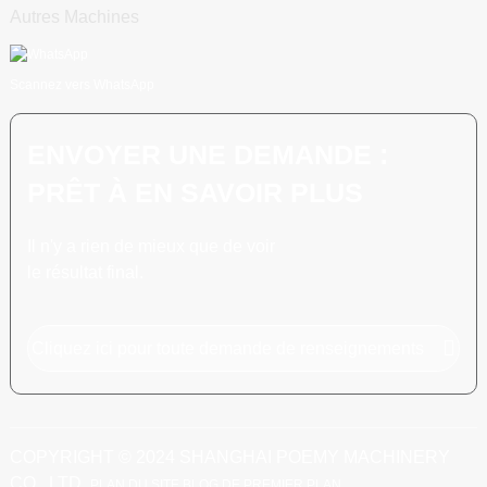
Autres Machines
Scannez vers WhatsApp
ENVOYER UNE DEMANDE :
PRÊT À EN SAVOIR PLUS
Il n'y a rien de mieux que de voir
le résultat final.
Cliquez ici pour toute demande de renseignements
COPYRIGHT © 2024 SHANGHAI POEMY MACHINERY
CO., LTD.
PLAN DU SITE
BLOG DE PREMIER PLAN