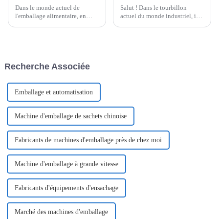
Dans le monde actuel de
Salut ! Dans le tourbillon
l'emballage alimentaire, en
actuel du monde industriel, il
constante évolution, l'efficacité
est essentiel pour les
et la performance des machines
entreprises qui souhaitent que
utilisées peuvent faire toute la
tout fonctionne comme sur des
différence, tant au niveau de la
roulettes.
production que de la
Recherche Associée
distribution.
Emballage et automatisation
Machine d'emballage de sachets chinoise
Fabricants de machines d'emballage près de chez moi
Machine d'emballage à grande vitesse
Fabricants d'équipements d'ensachage
Marché des machines d'emballage