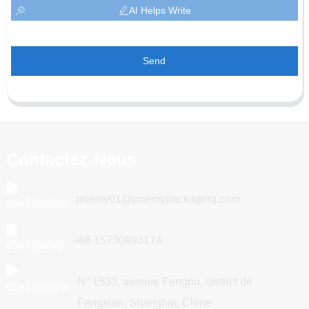
AI Helps Write
Send
Contactez-Nous
poemy01@poemypackaging.com
+86 15730993174
N° 1533, avenue Fengpu, district de
Fengxian, Shanghai, Chine