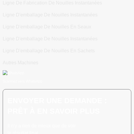
Ligne De Fabrication De Nouilles Instantanées
Ligne D'emballage De Nouilles Instantanées
Ligne D'emballage De Nouilles En Seaux
Ligne D'emballage De Nouilles Instantanées
Ligne D'emballage De Nouilles En Sachets
Autres Machines
Scannez vers WhatsApp
ENVOYER UNE DEMANDE :
PRÊT À EN SAVOIR PLUS
Il n'y a rien de mieux que de voir
le résultat final.