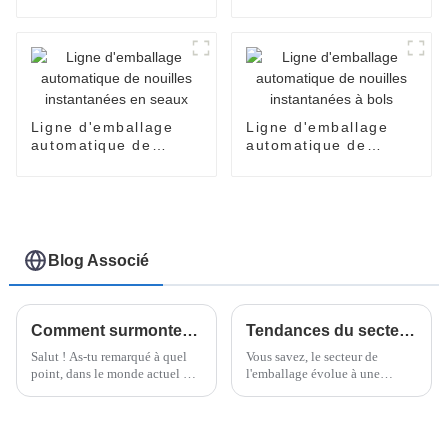
nouilles en sachets
Ligne d'emballage
Ligne d'emballage
automatique de
automatique de
nouilles instantanées
nouilles instantanées
en seaux
à bols
Blog Associé
Comment surmonter les défis liés à l'emballage flowpack optimal : normes industrielles à connaître
Tendances du secteur en 2025 : Solutions innovantes pour la meilleure banderoleuse horizontale sur les marchés mondiaux
Salut ! As-tu remarqué à quel
Vous savez, le secteur de
point, dans le monde actuel qui
l'emballage évolue à une
évolue à un rythme effréné,
vitesse fulgurante ces derniers
l'emballage en papier flowpack
temps. L'une des innovations
est devenu le choix privilégié
majeures qui s'impose
pour toutes sortes de produits ?
actuellement est l'étirage