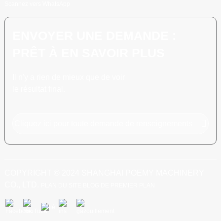
Scannez vers WhatsApp
ENVOYER UNE DEMANDE :
PRÊT À EN SAVOIR PLUS
Il n'y a rien de mieux que de voir
le résultat final.
Cliquez ici pour toute demande de renseignements
COPYRIGHT © 2024 SHANGHAI POEMY MACHINERY
CO., LTD.
PLAN DU SITE
BLOG DE PREMIER PLAN