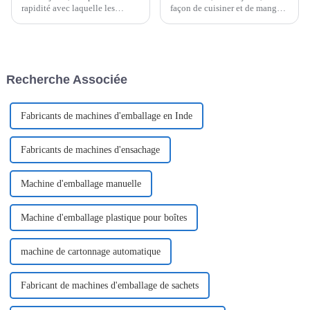
rapidité avec laquelle les
façon de cuisiner et de manger
choses évoluent dans le monde
a vraiment évolué vers des
de la fabrication, il est
choses rapides et faciles. Les
quasiment essentiel pour les
gens cherchent de meilleures
entreprises d'adopter des
façons de couper
technologies d'emballage
Recherche Associée
avancées, comme…
Fabricants de machines d'emballage en Inde
Fabricants de machines d'ensachage
Machine d'emballage manuelle
Machine d'emballage plastique pour boîtes
machine de cartonnage automatique
Fabricant de machines d'emballage de sachets