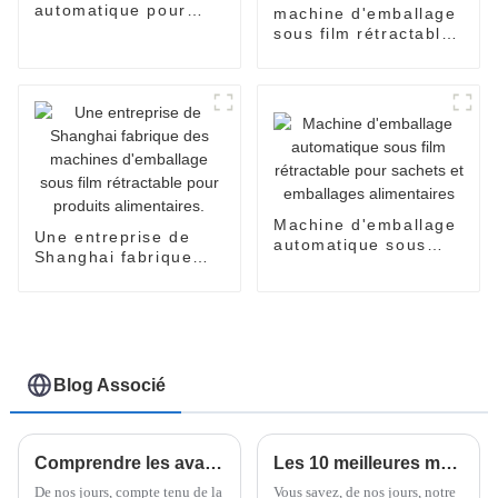
automatique pour
machine d'emballage
nouilles en sachets
sous film rétractable
entièrement
automatique pour
nouilles en gobelets
et bols.
Machine d'emballage
Une entreprise de
automatique sous
Shanghai fabrique
film rétractable pour
des machines
sachets et
d'emballage sous film
emballages
rétractable pour
alimentaires
produits alimentaires.
Blog Associé
Comprendre les avantages de la technologie des machines d'emballage sous film rétractable horizontal pour les acheteurs internationaux
Les 10 meilleures machines à nouilles instantanées pour préparer des repas sans effort à la maison
De nos jours, compte tenu de la
Vous savez, de nos jours, notre