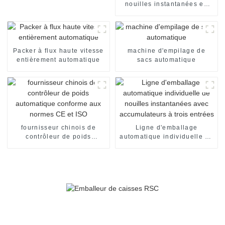
nouilles instantanées en
sachets individuels, en
carton, pour emballage de
nouilles instantanées en
sachets individuels. Ligne
de production de
Packer à flux haute vitesse
machine d'empilage de
conditionnement.
entièrement automatique
sacs automatique
fournisseur chinois de
Ligne d'emballage
contrôleur de poids
automatique individuelle de
automatique conforme aux
nouilles instantanées avec
normes CE et ISO
accumulateurs à trois
entrées