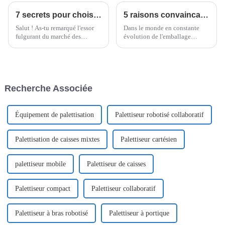
7 secrets pour choisir la meilleure machine à nouilles instantanées pour votre entreprise
5 raisons convaincantes de choisir l'emballeuse flowpack Doboy pour vos besoins d'emballage
Salut ! As-tu remarqué l'essor
Dans le monde en constante
fulgurant du marché des
évolution de l'emballage
nouilles instantanées ? Il
alimentaire, rester efficace et
devrait atteindre environ 43,93
maintenir la qualité sont
milliards de dollars d'ici 2027,
absolument cruciaux, surtout
selon une étude.
dans le secteur des nouilles
instantanées.
Recherche Associée
Équipement de palettisation
Palettiseur robotisé collaboratif
Palettisation de caisses mixtes
Palettiseur cartésien
palettiseur mobile
Palettiseur de caisses
Palettiseur compact
Palettiseur collaboratif
Palettiseur à bras robotisé
Palettiseur à portique