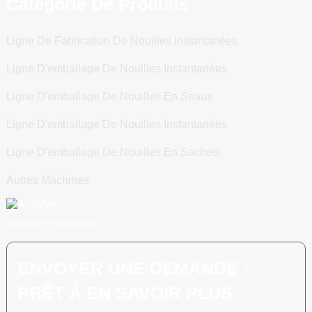
Catégorie De Produits
Ligne De Fabrication De Nouilles Instantanées
Ligne D'emballage De Nouilles Instantanées
Ligne D'emballage De Nouilles En Seaux
Ligne D'emballage De Nouilles Instantanées
Ligne D'emballage De Nouilles En Sachets
Autres Machines
Scannez vers WhatsApp
ENVOYER UNE DEMANDE :
PRÊT À EN SAVOIR PLUS