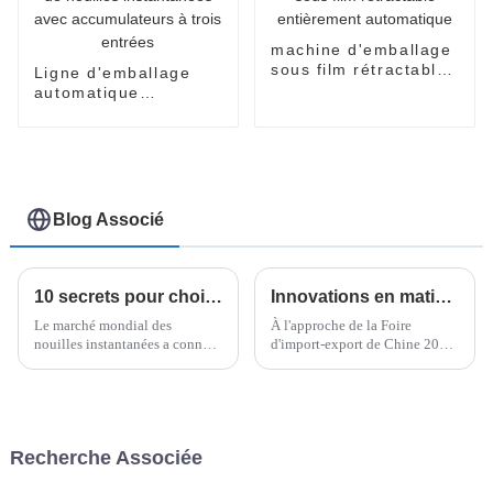
machine d'emballage
sous film rétractable
Ligne d'emballage
entièrement
automatique
automatique
individuelle de
nouilles instantanées
avec accumulateurs à
trois entrées
Blog Associé
10 secrets pour choisir la meilleure machine à emballer les nouilles instantanées : ce que vous devez savoir
Innovations en matière d'emballage sous film étirable horizontal : perspectives et tendances de la Foire d'import-export de Chine 2025
Le marché mondial des
À l'approche de la Foire
nouilles instantanées a connu
d'import-export de Chine 2025,
une véritable explosion ces
tous les regards seront tournés
derniers temps, atteignant le
vers les dernières innovations
chiffre impressionnant de 45,4
en matière d'emballage,
milliards de dollars rien qu'en
notamment…
2021. Et si vous voulez mon
Recherche Associée
avis, ce n'est que le début.