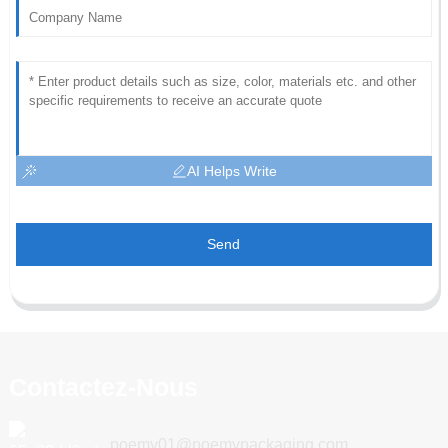
AI Helps Write
Send
Contactez-Nous
poemy01@poemypackaging.com