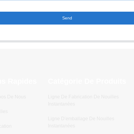
Send
ns Rapides
Catégorie De Produits
pos De Nous
Ligne De Fabrication De Nouilles
Instantanées
lles
Ligne D'emballage De Nouilles
Instantanées
cation