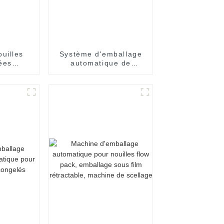
uilles
Système d'emballage
ées
automatique de
n tasses
nouilles instantanées
en carton