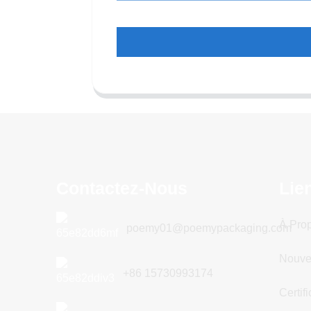
Contactez-Nous
Lie
À Pro
poemy01@poemypackaging.com
Nouve
+86 15730993174
Certifi