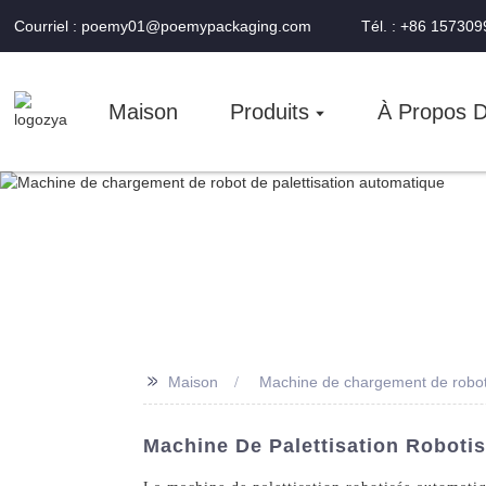
Courriel : poemy01@poemypackaging.com
Tél. : +86 15730
Maison
Produits
À Propos 
>>
Maison
Machine de chargement de robot 
Machine De Palettisation Roboti