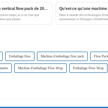
Les 5 meilleures machines d'emballage vertical flow pack de 2025 : efficacité, rapidité et innovations qui façonnent l'industrie de l'emballage
iers temps, et il est clair que
Dans le monde des technologies d'em
tantes que jamais.
automatique se distingue véritablem
assez impressionnant.
Emballage flow
Machine d'emballage flow pack
Flow Pac
tanées
Machine d'emballage Flow Wrap
Emballage Flow Wrap