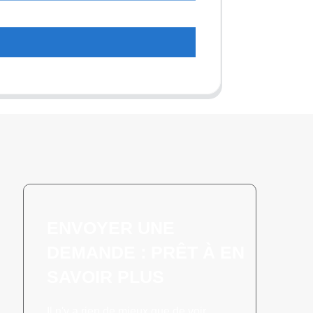
ENVOYER UNE
DEMANDE : PRÊT À EN
SAVOIR PLUS
Il n'y a rien de mieux que de voir