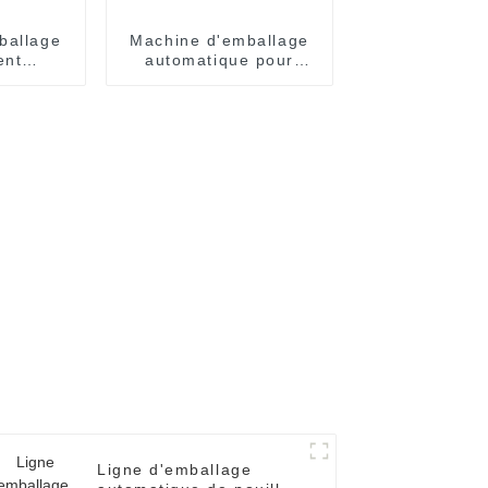
ballage
Machine d'emballage
ent
automatique pour
 pour
nouilles flow pack,
tiers
emballage sous film
s
rétractable, machine
de scellage
Ligne d'emballage