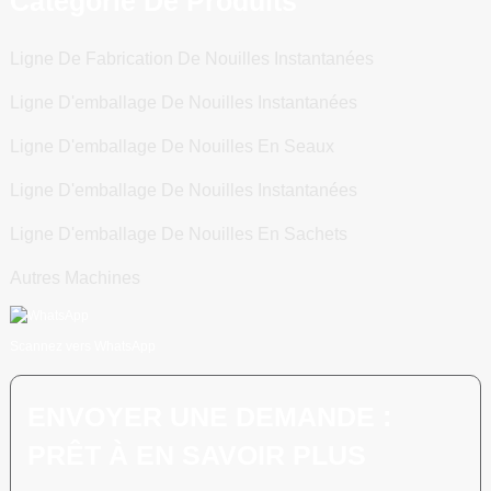
Catégorie De Produits
Ligne De Fabrication De Nouilles Instantanées
Ligne D'emballage De Nouilles Instantanées
Ligne D'emballage De Nouilles En Seaux
Ligne D'emballage De Nouilles Instantanées
Ligne D'emballage De Nouilles En Sachets
Autres Machines
Scannez vers WhatsApp
ENVOYER UNE DEMANDE :
PRÊT À EN SAVOIR PLUS