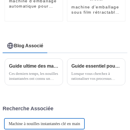
machine d'emballage
automatique pour
machine d'emballage
nouilles en sachets
sous film rétractable
entièrement
automatique pour
nouilles en gobelets
et bols.
Blog Associé
Guide ultime des machines à nouilles instantanées pour des nouilles parfaites à la maison
Guide essentiel pour choisir la machine à film étirable horizontale adaptée aux besoins de votre entreprise
Ces derniers temps, les nouilles
Lorsque vous cherchez à
instantanées ont connu un
rationaliser vos processus
véritable essor, passant d'un
d'emballage, le choix du bon
simple en-cas rapide à un
équipement peut faire une
aliment de base apprécié dans
réelle différence en termes
le monde entier.
d'efficacité et de performance.
Recherche Associée
Machine à nouilles instantanées clé en main