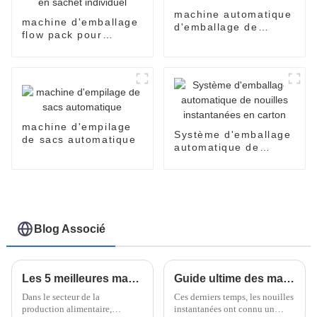
machine automatique
machine d'emballage
d'emballage de
flow pack pour
sachets d'épices
nouilles instantanées
instantanées en
sachet individuel
machine d'empilage
Système d'emballage
de sacs automatique
automatique de
nouilles instantanées
en carton
Blog Associé
Les 5 meilleures machines à nouilles frites de 2025 : Augmentez votre productivité de 30 %
Guide ultime des machines à nouilles instantanées pour des nouilles parfaites à la maison
Dans le secteur de la
Ces derniers temps, les nouilles
production alimentaire,
instantanées ont connu un