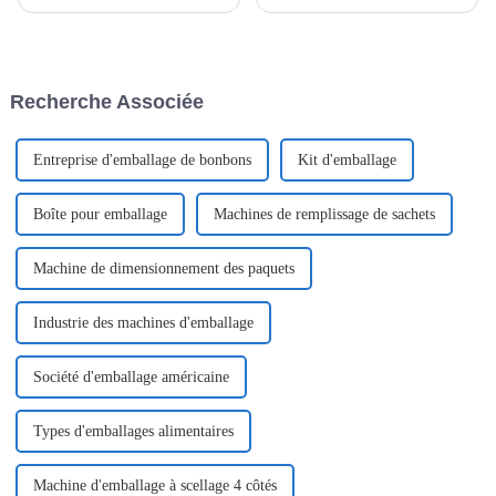
disposer de machines
véritable essor, passant d'un
performantes n'est pas un
simple en-cas rapide à un
simple luxe, c'est une nécessité
aliment de base apprécié dans
absolue pour rester compétitif.
le monde entier.
Recherche Associée
Entreprise d'emballage de bonbons
Kit d'emballage
Boîte pour emballage
Machines de remplissage de sachets
Machine de dimensionnement des paquets
Industrie des machines d'emballage
Société d'emballage américaine
Types d'emballages alimentaires
Machine d'emballage à scellage 4 côtés