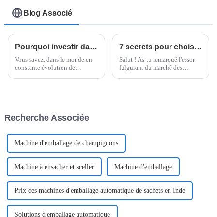
Blog Associé
Pourquoi investir dans une machine à nouilles instantanées peut augmenter vos marges bénéficiaires de 30 % en 2023
7 secrets pour choisir la meilleure machine à nouilles instantanées pour votre entreprise
Vous savez, dans le monde en
Salut ! As-tu remarqué l'essor
constante évolution de
fulgurant du marché des
l'industrie alimentaire, le
nouilles instantanées ? Il
marché des nouilles
devrait atteindre environ 43,93
instantanées se distingue
milliards de dollars d'ici 2027,
comme un secteur
selon une étude.
particulièrement lucratif. Je
Recherche Associée
veux dire, un rapport
Machine d'emballage de champignons
Machine à ensacher et sceller
Machine d'emballage
Prix ​​des machines d'emballage automatique de sachets en Inde
Solutions d'emballage automatique