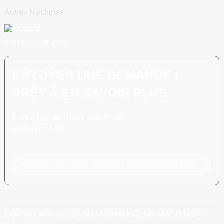
Autres Machines
Scannez vers WhatsApp
ENVOYER UNE DEMANDE :
PRÊT À EN SAVOIR PLUS
Il n'y a rien de mieux que de voir
le résultat final.
Cliquez ici pour toute demande de renseignements
COPYRIGHT © 2024 SHANGHAI POEMY MACHINERY