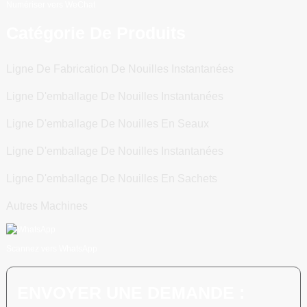
Numériser vers WeChat
Catégorie De Produits
Ligne De Fabrication De Nouilles Instantanées
Ligne D'emballage De Nouilles Instantanées
Ligne D'emballage De Nouilles En Seaux
Ligne D'emballage De Nouilles Instantanées
Ligne D'emballage De Nouilles En Sachets
Autres Machines
Scannez vers WhatsApp
ENVOYER UNE DEMANDE :