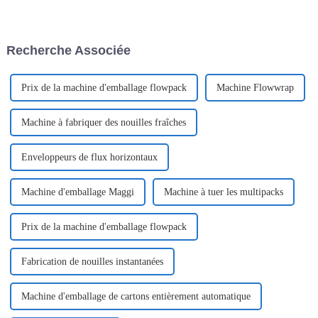
devrait atteindre environ 43,93
d'emballage intelligentes n'est
milliards de dollars d'ici 2027,
pas un simple atout, c'est une
selon une étude.
nécessité. Un élément clé de
cette stratégie est l'emballage.
Recherche Associée
Prix ​​de la machine d'emballage flowpack
Machine Flowwrap
Machine à fabriquer des nouilles fraîches
Enveloppeurs de flux horizontaux
Machine d'emballage Maggi
Machine à tuer les multipacks
Prix ​​de la machine d'emballage flowpack
Fabrication de nouilles instantanées
Machine d'emballage de cartons entièrement automatique