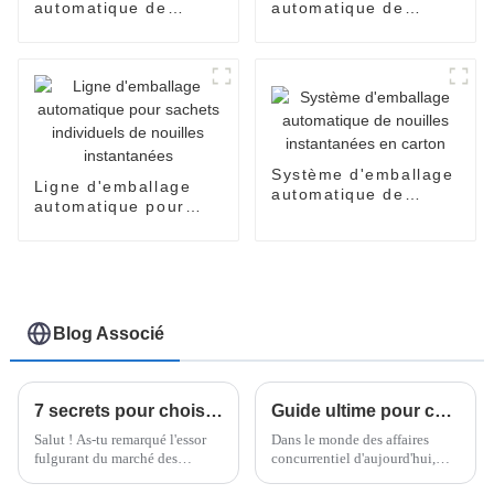
automatique de
automatique de
nouilles instantanées
nouilles instantanées
en seaux
à bols
Système d'emballage
Ligne d'emballage
automatique de
automatique pour
nouilles instantanées
sachets individuels
en carton
de nouilles
instantanées
Blog Associé
7 secrets pour choisir la meilleure machine à nouilles instantanées pour votre entreprise
Guide ultime pour choisir la meilleure banderoleuse horizontale de palettes pour votre entreprise
Salut ! As-tu remarqué l'essor
Dans le monde des affaires
fulgurant du marché des
concurrentiel d'aujourd'hui,
nouilles instantanées ? Il
disposer de stratégies