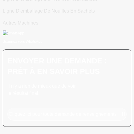
Ligne D'emballage De Nouilles En Sachets
Autres Machines
Scannez vers WhatsApp
ENVOYER UNE DEMANDE :
PRÊT À EN SAVOIR PLUS
Il n'y a rien de mieux que de voir
le résultat final.
Cliquez ici pour toute demande de renseignements