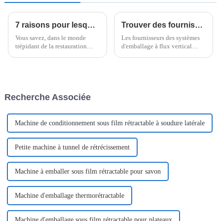
7 raisons pour lesquelles la meilleure machine à nouilles frites peut transformer votre cuisine
Trouver des fournisseurs de qualité pour les solutions d'emballage à flux vertical
Vous savez, dans le monde
Les fournisseurs des systèmes
trépidant de la restauration
d'emballage à flux vertical
d'aujourd'hui, la machine à
(VFP) peuvent donc avoir un
nouilles frites change vraiment
impact sur les processus de
la donne dans n'importe quelle
production en termes
cuisine, même si vous gérez un
d'efficacité et de qualité,
service ultra-rapide.
notamment
Recherche Associée
Machine de conditionnement sous film rétractable à soudure latérale
Petite machine à tunnel de rétrécissement
Machine à emballer sous film rétractable pour savon
Machine d'emballage thermorétractable
Machine d'emballage sous film rétractable pour plateaux