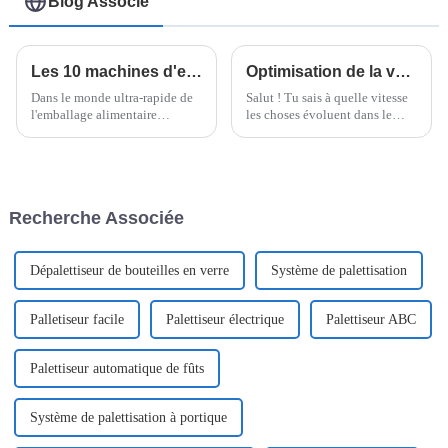
Blog Associé
Les 10 machines d'emballage flow pack pour nouilles instantanées à connaître absolument
Optimisation de la valeur grâce à un service après-vente inégalé et à des coûts de maintenance réduits pour les machines à nouilles instantanées
Dans le monde ultra-rapide de
Salut ! Tu sais à quelle vitesse
l'emballage alimentaire
les choses évoluent dans le
d'aujourd'hui, la « machine
secteur alimentaire, pas vrai ?
d'emballage flow pack pour
Eh bien, les nouilles
nouilles instantanées » est
instantanées sont vraiment à la
devenue un outil
mode en ce moment, c'est
incontournable pour les
dingue !
Recherche Associée
producteurs qui
Dépalettiseur de bouteilles en verre
Système de palettisation
Palletiseur facile
Palettiseur électrique
Palettiseur ABC
Palettiseur automatique de fûts
Système de palettisation à portique