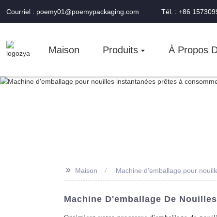
Courriel : poemy01@poemypackaging.com
Tél. : +86 15730
Maison
Produits
À Propos 
>>
Maison
Machine d'emballage pour nouil
Machine D'emballage De Nouilles 