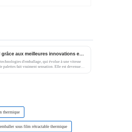
Leader du marché mondial grâce aux meilleures innovations en matière d'emballage horizontal de palettes
 technologies d'emballage, qui évolue à une vitesse
e palettes fait vraiment sensation. Elle est devenue
on thermique
emballer sous film rétractable thermique