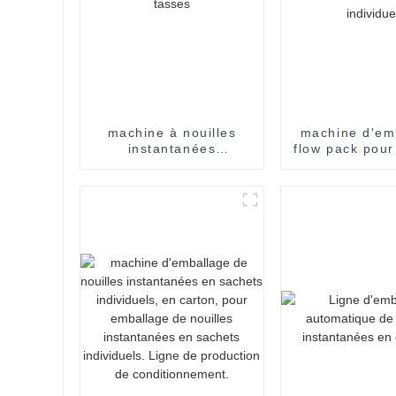
machine à nouilles
machine d'em
instantanées
flow pack pour
automatique en tasses
instantan
instantané
sachet indi