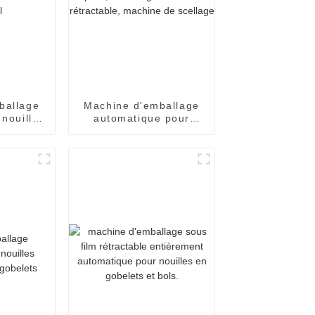
ballage
Machine d'emballage
 nouilles
automatique pour
ées
nouilles flow pack,
es en
emballage sous film
viduel
rétractable, machine
de scellage