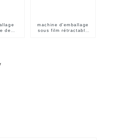
allage
machine d'emballage
e de
sous film rétractable
antanées
entièrement
ets
automatique pour
nouilles en gobelets et
bols.