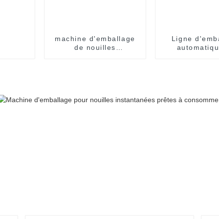
machine d'emballage
Ligne d'emb
de nouilles
automatiqu
instantanées en
nouilles inst
sachets individuels, en
en gobel
carton, pour
emballage de nouilles
instantanées en
sachets individuels.
Ligne de production
de conditionnement.