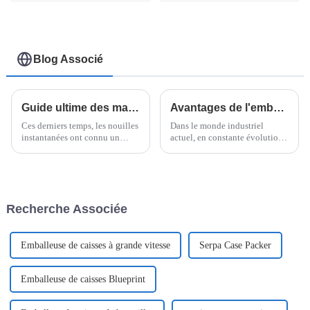
en seaux
Blog Associé
Guide ultime des machines à nouilles instantanées pour des nouilles parfaites à la maison
Avantages de l'emballage flowpack pour les besoins de la fabrication moderne
Ces derniers temps, les nouilles
Dans le monde industriel
instantanées ont connu un
actuel, en constante évolution,
véritable essor, passant d'un
et plus particulièrement dans
simple en-cas rapide à un
l'industrie agroalimentaire,
aliment de base apprécié dans
l'efficacité et l'adaptabilité sont
le monde entier.
des atouts essentiels. Un facteur
de changement majeur dans
Recherche Associée
Emballeuse de caisses à grande vitesse
Serpa Case Packer
Emballeuse de caisses Blueprint