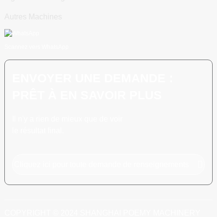
Autres Machines
Scannez vers WhatsApp
ENVOYER UNE DEMANDE :
PRÊT À EN SAVOIR PLUS
Il n'y a rien de mieux que de voir
le résultat final.
Cliquez ici pour toute demande de renseignements
COPYRIGHT © 2024 SHANGHAI POEMY MACHINERY