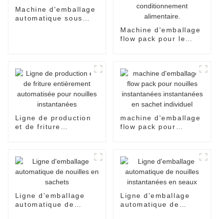
Machine d'emballage
automatique sous
film rétractable pour
Machine d'emballage
sachets et
flow pack pour le
emballages
conditionnement de
alimentaires
pain de boulangerie,
l'emballage de
bonbons, le scellage
et le conditionnement
alimentaire.
Ligne de production
machine d'emballage
et de friture
flow pack pour
entièrement
nouilles instantanées
automatisée pour
instantanées en
nouilles instantanées
sachet individuel
Ligne d'emballage
Ligne d'emballage
automatique de
automatique de
nouilles en sachets
nouilles instantanées