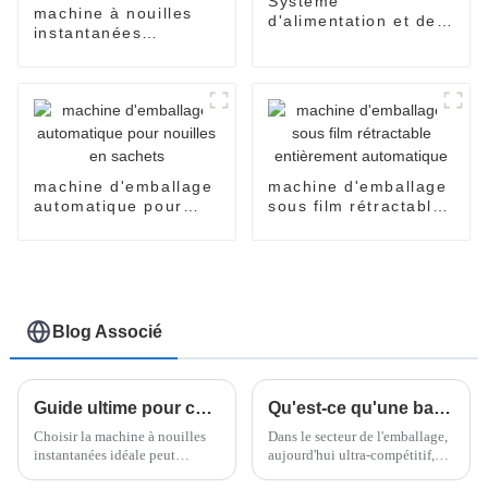
Système
machine à nouilles
d'alimentation et de
instantanées
convoyage à vis
automatique en
tasses
machine d'emballage
machine d'emballage
automatique pour
sous film rétractable
nouilles en sachets
entièrement
automatique
Blog Associé
Guide ultime pour choisir la meilleure machine à nouilles instantanées ?
Qu'est-ce qu'une banderoleuse horizontale de palettes et comment peut-elle améliorer l'efficacité de l'emballage de 30 % ?
Choisir la machine à nouilles
Dans le secteur de l'emballage,
instantanées idéale peut
aujourd'hui ultra-compétitif,
s'avérer assez complexe face à
améliorer l'efficacité n'est pas