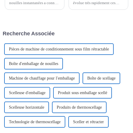
nouilles instantanées a connu
évolue très rapidement ces
une véritable explosion ces
derniers temps, et il est clair
derniers temps, atteignant le
que l'efficacité, la rapidité et
chiffre impressionnant de 45,4
l'innovation sont plus
milliards de dollars rien qu'en
importantes que jamais.
2021. Et si vous voulez mon
Recherche Associée
avis, ce n'est que le début.
Pièces de machine de conditionnement sous film rétractable
Boîte d'emballage de nouilles
Machine de chauffage pour l'emballage
Boîte de scellage
Scelleuse d'emballage
Produit sous emballage scellé
Scelleuse horizontale
Produits de thermoscellage
Technologie de thermoscellage
Sceller et rétracter