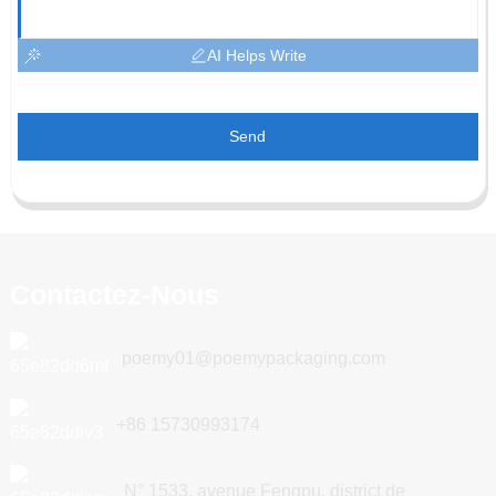
AI Helps Write
Send
Contactez-Nous
poemy01@poemypackaging.com
+86 15730993174
N° 1533, avenue Fengpu, district de