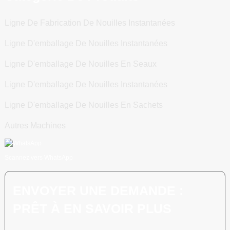
Ligne De Fabrication De Nouilles Instantanées
Ligne D'emballage De Nouilles Instantanées
Ligne D'emballage De Nouilles En Seaux
Ligne D'emballage De Nouilles Instantanées
Ligne D'emballage De Nouilles En Sachets
Autres Machines
Scannez vers WhatsApp
ENVOYER UNE DEMANDE :
PRÊT À EN SAVOIR PLUS