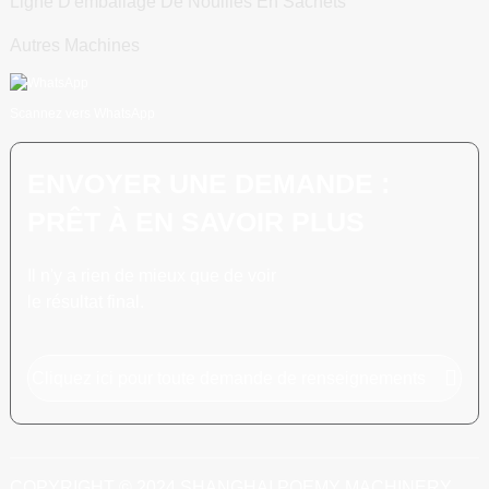
Ligne D'emballage De Nouilles En Sachets
Autres Machines
Scannez vers WhatsApp
ENVOYER UNE DEMANDE :
PRÊT À EN SAVOIR PLUS
Il n'y a rien de mieux que de voir
le résultat final.
Cliquez ici pour toute demande de renseignements
COPYRIGHT © 2024 SHANGHAI POEMY MACHINERY