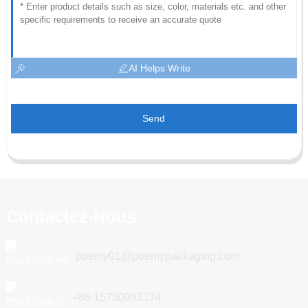
AI Helps Write
Send
Contactez-Nous
poemy01@poemypackaging.com
+86 15730993174