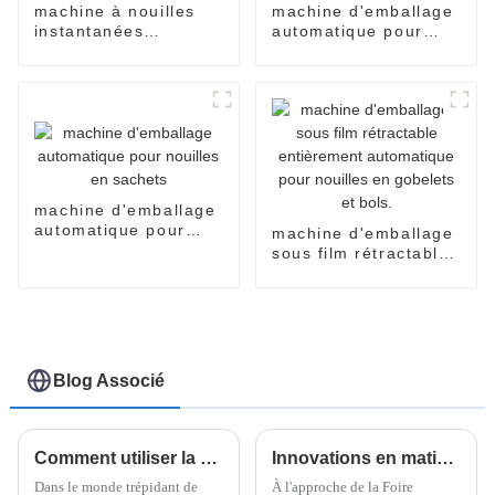
machine à nouilles
machine d'emballage
instantanées
automatique pour
automatique en
sachets de nouilles
tasses
instantanées
machine d'emballage
automatique pour
machine d'emballage
nouilles en sachets
sous film rétractable
entièrement
automatique pour
nouilles en gobelets
et bols.
Blog Associé
Comment utiliser la machine d'emballage Doboy Flow Wrapper pour des solutions d'emballage optimales
Innovations en matière d'emballage sous film étirable horizontal : perspectives et tendances de la Foire d'import-export de Chine 2025
Dans le monde trépidant de
À l'approche de la Foire