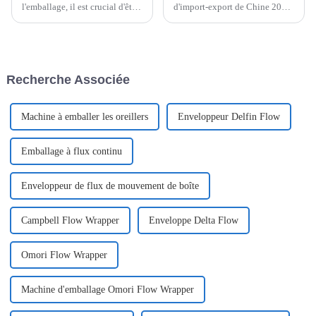
l'emballage, il est crucial d'être
d'import-export de Chine 2025,
à la fois efficace et fiable.
tous les regards seront tournés
L'emballeuse Doboy Flow
vers les dernières innovations
Wrapper ?
en matière d'emballage,
notamment…
Recherche Associée
Machine à emballer les oreillers
Enveloppeur Delfin Flow
Emballage à flux continu
Enveloppeur de flux de mouvement de boîte
Campbell Flow Wrapper
Enveloppe Delta Flow
Omori Flow Wrapper
Machine d'emballage Omori Flow Wrapper