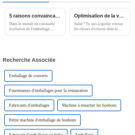
5 raisons convaincantes de choisir l'emballeuse flowpack Doboy pour vos besoins d'emballage
Optimisation de la valeur grâce à un service après-vente inégalé et à des coûts de maintenance réduits pour les machines à nouilles instantanées
Dans le monde en constante
Salut ! Tu sais à quelle vitesse
évolution de l'emballage
les choses évoluent dans le
alimentaire, rester efficace et
secteur alimentaire, pas vrai ?
maintenir la qualité sont
Eh bien, les nouilles
absolument cruciaux, surtout
instantanées sont vraiment à la
dans le secteur des nouilles
mode en ce moment, c'est
instantanées.
dingue !
Recherche Associée
Emballage de couverts
Fournisseurs d'emballages pour la restauration
Fabricants d'emballages
Machine à ensacher les bonbons
Petite machine d'emballage de bonbons
Fabricant d'emballages en boîte
Emballage