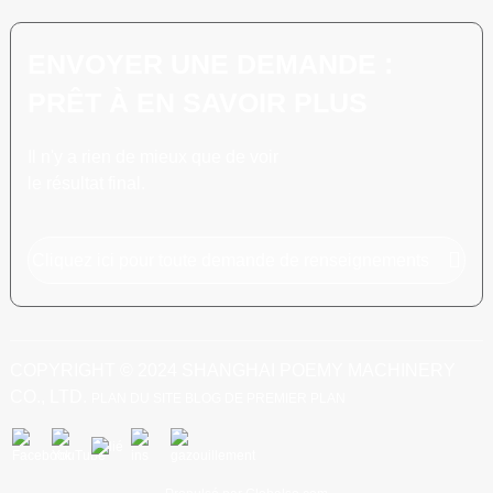
ENVOYER UNE DEMANDE :
PRÊT À EN SAVOIR PLUS
Il n'y a rien de mieux que de voir
le résultat final.
Cliquez ici pour toute demande de renseignements
COPYRIGHT © 2024 SHANGHAI POEMY MACHINERY
CO., LTD.
PLAN DU SITE
BLOG DE PREMIER PLAN