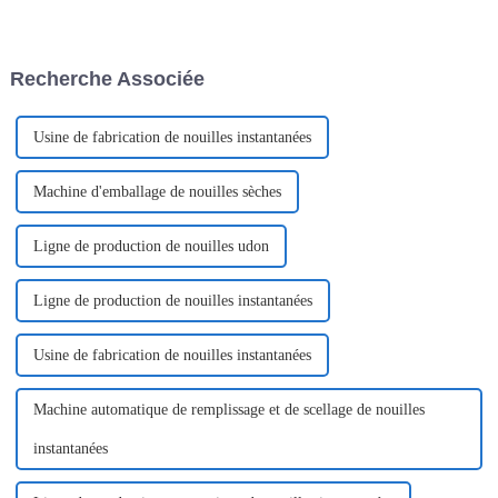
un simple atout, c'est une
de Canton montrent bien à quel
nécessité pour les fabricants
point les gens en ont envie.
qui souhaitent optimiser leurs
processus.
Recherche Associée
Usine de fabrication de nouilles instantanées
Machine d'emballage de nouilles sèches
Ligne de production de nouilles udon
Ligne de production de nouilles instantanées
Usine de fabrication de nouilles instantanées
Machine automatique de remplissage et de scellage de nouilles
instantanées