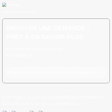
Scannez vers WhatsApp
ENVOYER UNE DEMANDE :
PRÊT À EN SAVOIR PLUS
Il n'y a rien de mieux que de voir
le résultat final.
Cliquez ici pour toute demande de renseignements
COPYRIGHT © 2024 SHANGHAI POEMY MACHINERY
CO., LTD.
PLAN DU SITE
BLOG DE PREMIER PLAN