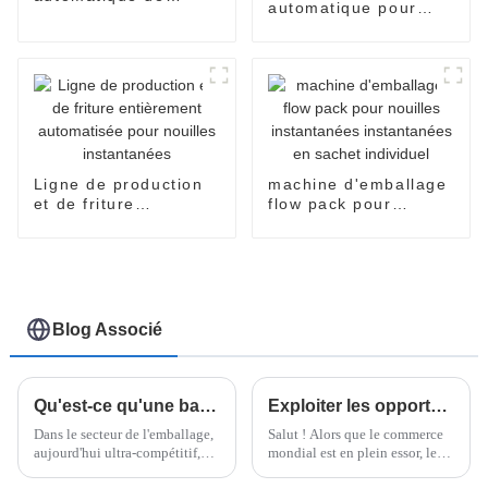
automatique pour
nouilles instantanées
sachets individuels
à bols
de nouilles
instantanées
Ligne de production
machine d'emballage
et de friture
flow pack pour
entièrement
nouilles instantanées
automatisée pour
instantanées en
nouilles instantanées
sachet individuel
Blog Associé
Qu'est-ce qu'une banderoleuse horizontale de palettes et comment peut-elle améliorer l'efficacité de l'emballage de 30 % ?
Exploiter les opportunités du commerce mondial grâce à l'emballage flowpack après le succès de la 137e Foire de Canton
Dans le secteur de l'emballage,
Salut ! Alors que le commerce
aujourd'hui ultra-compétitif,
mondial est en plein essor, les
améliorer l'efficacité n'est pas
récents succès de la 137e Foire