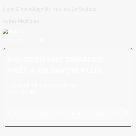
Ligne D'emballage De Nouilles En Sachets
Autres Machines
Scannez vers WhatsApp
ENVOYER UNE DEMANDE :
PRÊT À EN SAVOIR PLUS
Il n'y a rien de mieux que de voir
le résultat final.
Cliquez ici pour toute demande de renseignements