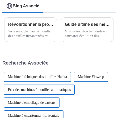
Blog Associé
Révolutionner la production de nouilles : découvrez les dernières innovations en matière de machines d’emballage de nouilles
Guide ultime des meilleures banderoleuses horizontales pour palettes : 15 spécifications essentielles
Vous savez, le marché mondial
Vous savez, dans le monde en
des nouilles instantanées est en
constante évolution des
pleine explosion en ce moment
solutions d'emballage,
! On prévoit qu'il atteindra plus
l'emballeuse horizontale de
de 46 milliards de dollars d'ici
palettes excelle vraiment
2025, principalement parce que
lorsqu'il s'agit d'améliorer
les gens sont
l'efficacité et
Recherche Associée
Machine à fabriquer des nouilles Hakka
Machine Flowrap
Prix ​​des machines à nouilles automatiques
Machine d'emballage de cartons
Machine à encartonner horizontale