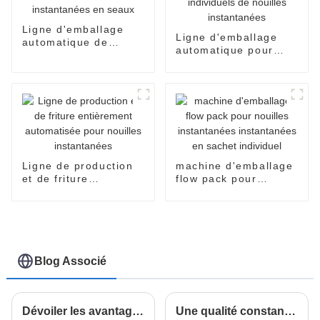
Ligne d'emballage
Ligne d'emballage
automatique de
automatique pour
nouilles instantanées
sachets individuels
en seaux
de nouilles
instantanées
Ligne de production
machine d'emballage
et de friture
flow pack pour
entièrement
nouilles instantanées
automatisée pour
instantanées en
nouilles instantanées
sachet individuel
Blog Associé
Dévoiler les avantages de l'emballage flowpack en papier pour des solutions commerciales durables
Une qualité constante et fiable : le choix numéro un pour les meilleures emballeuses verticales flowpack en provenance de Chine