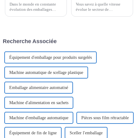
Dans le monde en constante
Vous savez à quelle vitesse
évolution des emballages
évolue le secteur de
écologiques, l'emballage en
l'emballage alimentaire ces
papier flowpack commence
temps-ci ? Eh bien, les
véritablement à faire parler de
entreprises misent vraiment sur
lui auprès des entreprises qui
les technologies de pointe pour
souhaitent réduire leur impact
maintenir leurs stocks.
Recherche Associée
environnemental.
Équipement d'emballage pour produits surgelés
Machine automatique de scellage plastique
Emballage alimentaire automatisé
Machine d'alimentation en sachets
Machine d'emballage automatique
Pièces sous film rétractable
Équipement de fin de ligne
Sceller l'emballage