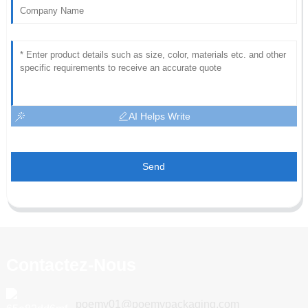
AI Helps Write
Send
Contactez-Nous
poemy01@poemypackaging.com