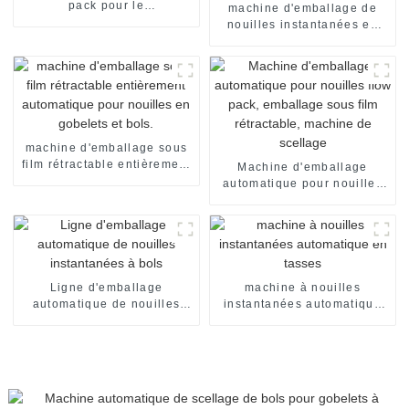
pack pour le
machine d'emballage de
conditionnement de pain de
nouilles instantanées en
boulangerie, l'emballage de
sachets individuels, en
bonbons, le scellage et le
carton, pour emballage de
conditionnement
nouilles instantanées en
alimentaire.
sachets individuels. Ligne
de production de
conditionnement.
machine d'emballage sous
film rétractable entièrement
Machine d'emballage
automatique pour nouilles
automatique pour nouilles
en gobelets et bols.
flow pack, emballage sous
film rétractable, machine de
scellage
Ligne d'emballage
machine à nouilles
automatique de nouilles
instantanées automatique
instantanées à bols
en tasses