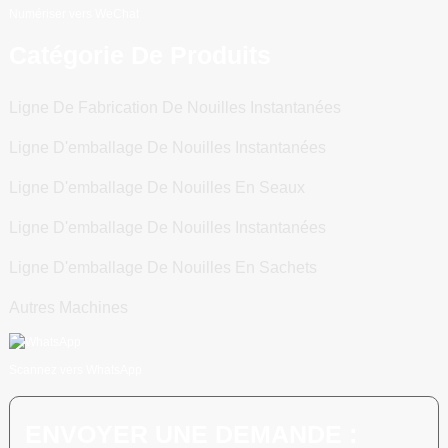
Numériser vers WeChat
Catégorie De Produits
Ligne De Fabrication De Nouilles Instantanées
Ligne D'emballage De Nouilles Instantanées
Ligne D'emballage De Nouilles En Seaux
Ligne D'emballage De Nouilles Instantanées
Ligne D'emballage De Nouilles En Sachets
Autres Machines
Scannez vers WhatsApp
ENVOYER UNE DEMANDE :