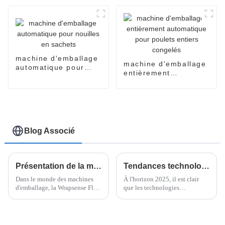
en carton
instantanées
machine d'emballage
machine d'emballage
automatique pour
entièrement
nouilles en sachets
automatique pour
poulets entiers
congelés
Blog Associé
Présentation de la meilleure machine d'emballage Wrapsense Flow : en quoi elle se distingue de ses concurrents
Tendances technologiques émergentes qui façonneront l'avenir des meilleures machines d'emballage vertical flow pack en 2025
Dans le monde des machines
À l'horizon 2025, il est clair
d'emballage, la Wrapsense Flow
que les technologies
Wrapper s'est véritablement
d'emballage alimentaire vont
imposée comme une référence
connaître de profondes
– elle a révolutionné le secteur.
transformations, et je dois dire
Tous les acteurs du marché l'ont
que les machines d'emballage