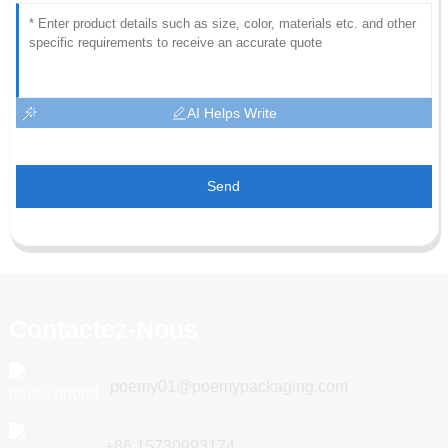
AI Helps Write
Send
Contactez-Nous
poemy01@poemypackaging.com
+86 15730993174