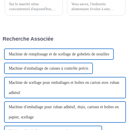
Sur le marché ultra-
Vous savez, l'industrie
concurrentiel d'aujourd'hui,
alimentaire évolue à une
disposer de solutions
vitesse fulgurante ces temps-ci,
d'emballage efficaces n'est pas
et si vous êtes dans le secteur
un simple atout, c'est une
des nouilles instantanées,
nécessité absolue pour
l'efficacité est le maître-mot !
préserver vos produits.
Recherche Associée
Machine de remplissage et de scellage de gobelets de nouilles
Machine d'emballage de caisses à contrôle précis
Machine de scellage pour emballages et boîtes en carton avec ruban
adhésif
Machine d'emballage pour ruban adhésif, étuis, cartons et boîtes en
papier, scellage