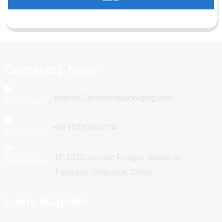
Contactez-Nous
poemy01@poemypackaging.com
+86 15730993174
N° 1533, avenue Fengpu, district de
Fengxian, Shanghai, Chine
Liens Rapides