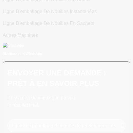
Ligne D'emballage De Nouilles Instantanées
Ligne D'emballage De Nouilles En Sachets
Autres Machines
Scannez vers WhatsApp
ENVOYER UNE DEMANDE :
PRÊT À EN SAVOIR PLUS
Il n'y a rien de mieux que de voir
le résultat final.
Cliquez ici pour toute demande de renseignements