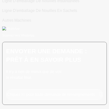
Ligne D'emballage De Nouilles Instantanées
Ligne D'emballage De Nouilles En Sachets
Autres Machines
Scannez vers WhatsApp
ENVOYER UNE DEMANDE :
PRÊT À EN SAVOIR PLUS
Il n'y a rien de mieux que de voir
le résultat final.
Cliquez ici pour toute demande de renseignements