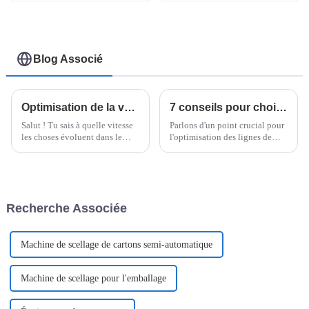
automatique pour
nouilles en gobelets
et bols.
Blog Associé
Optimisation de la valeur grâce à un service après-vente inégalé et à des coûts de maintenance réduits pour les machines à nouilles instantanées
7 conseils pour choisir le meilleur palettiseur pour vos besoins de fabrication
Salut ! Tu sais à quelle vitesse
Parlons d'un point crucial pour
les choses évoluent dans le
l'optimisation des lignes de
secteur alimentaire, pas vrai ?
production dans le secteur des
Eh bien, les nouilles
nouilles instantanées : le choix
instantanées sont vraiment à la
du bon équipement.
mode en ce moment, c'est
dingue !
Recherche Associée
Machine de scellage de cartons semi-automatique
Machine de scellage pour l'emballage