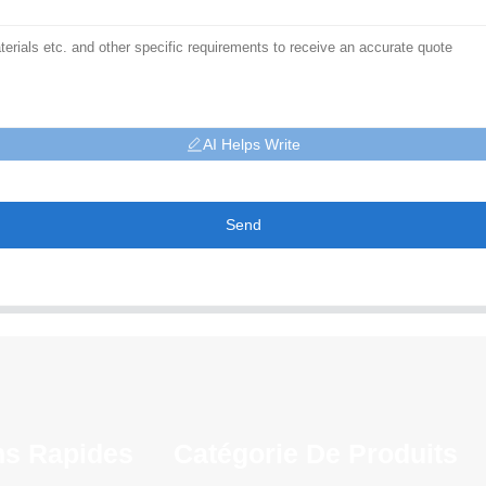
AI Helps Write
Send
ns Rapides
Catégorie De Produits