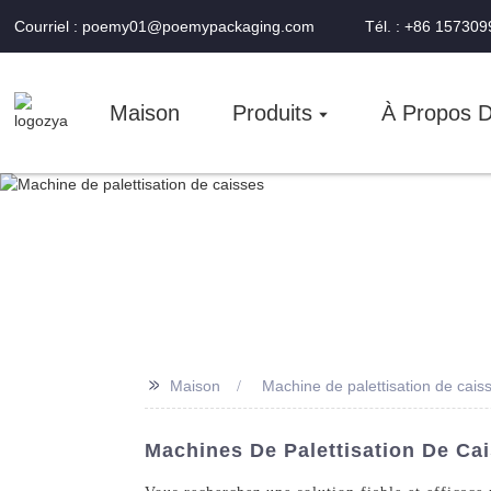
Courriel : poemy01@poemypackaging.com
Tél. : +86 15730
Maison
Produits
À Propos 
>>
Maison
Machine de palettisation de cais
Machines De Palettisation De Cai