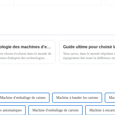
Comprendre les avantages de la technologie des machines d'emballage sous film rétractable horizontal pour les acheteurs internationaux
 les choses évoluent dans le monde de
Vous savez, dans le monde trépidant d
eprises d'adopter des technologies
équipement fait toute la différence e
Machine d'emballage de caisses
Machine à bander les cartons
Mach
les automatiques
Machine d'emballage de cartons
Machine à encart