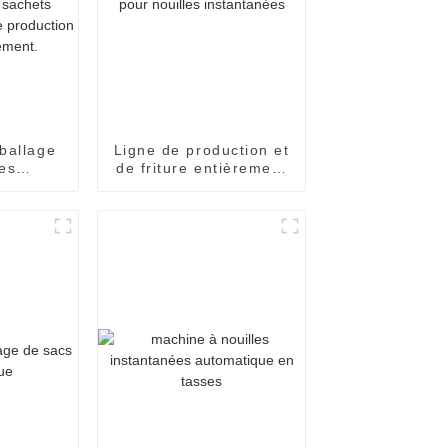
ballage
Ligne de production et
les
de friture entièrement
es en
automatisée pour
duels, en
nouilles instantanées
our
nouilles
es en
iduels.
duction
nement.