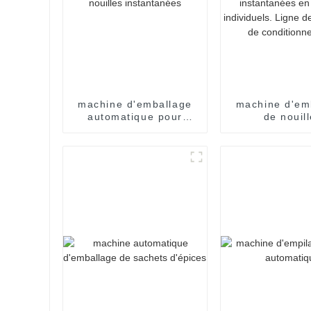
machine d'emballage
machine d'em
automatique pour
de nouil
sachets de nouilles
instantané
instantanées
sachets indivi
carton, p
emballage de 
instantané
sachets indiv
Ligne de pro
de condition