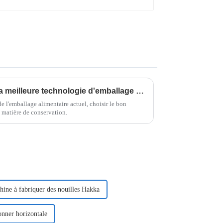
Guide ultime pour choisir la meilleure technologie d'emballage à flux vertical adaptée aux besoins de votre entreprise
e l'emballage alimentaire actuel, choisir le bon
n matière de conservation.
ine à fabriquer des nouilles Hakka
onner horizontale