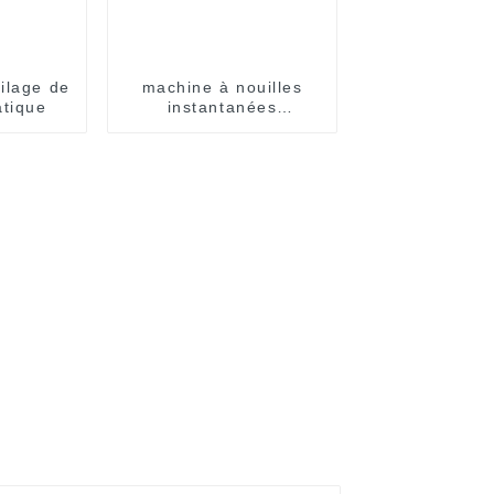
ilage de
machine à nouilles
tique
instantanées
automatique en tasses