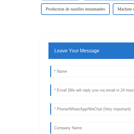
Production de nouilles instantanées
Machine d
Leave Your Message