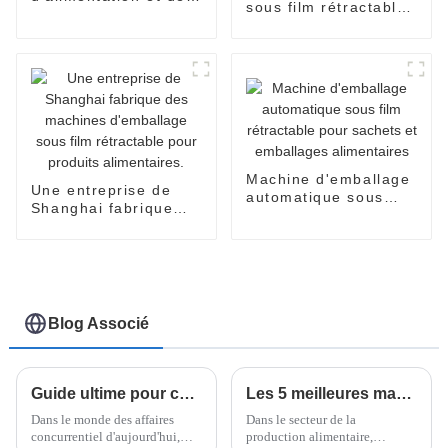
sous film rétractable
convoyage à vis
entièrement
automatique
Machine d'emballage
Une entreprise de
automatique sous
Shanghai fabrique
film rétractable pour
des machines
sachets et
d'emballage sous film
emballages
rétractable pour
alimentaires
produits alimentaires.
Blog Associé
Guide ultime pour choisir la meilleure banderoleuse horizontale de palettes pour votre entreprise
Les 5 meilleures machines à nouilles frites de 2025 : Augmentez votre productivité de 30 %
Dans le monde des affaires
Dans le secteur de la
concurrentiel d'aujourd'hui,
production alimentaire,