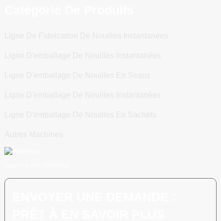
Catégorie De Produits
Ligne De Fabrication De Nouilles Instantanées
Ligne D'emballage De Nouilles Instantanées
Ligne D'emballage De Nouilles En Seaux
Ligne D'emballage De Nouilles Instantanées
Ligne D'emballage De Nouilles En Sachets
Autres Machines
Scannez vers WhatsApp
ENVOYER UNE DEMANDE :
PRÊT À EN SAVOIR PLUS