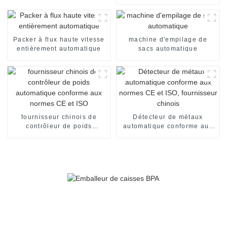
sachets individuels, en
carton, pour emballage de
nouilles instantanées en
sachets individuels. Ligne
de production de
Packer à flux haute vitesse
machine d'empilage de
conditionnement.
entièrement automatique
sacs automatique
fournisseur chinois de
Détecteur de métaux
contrôleur de poids
automatique conforme aux
automatique conforme aux
normes CE et ISO,
normes CE et ISO
fournisseur chinois