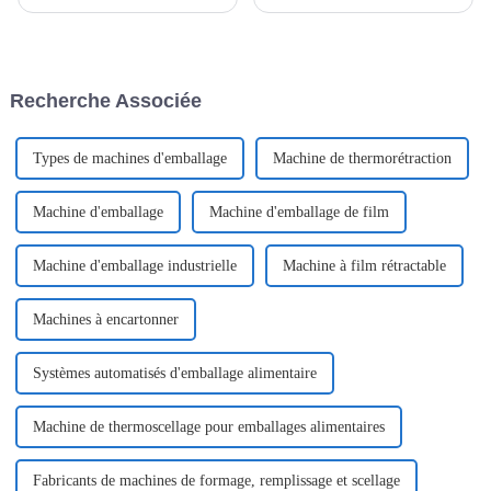
disposer de stratégies
disposer de machines
d'emballage intelligentes n'est
performantes n'est pas un
pas un simple atout, c'est une
simple luxe, c'est une nécessité
nécessité. Un élément clé de
absolue pour rester compétitif.
cette stratégie est l'emballage.
Recherche Associée
Types de machines d'emballage
Machine de thermorétraction
Machine d'emballage
Machine d'emballage de film
Machine d'emballage industrielle
Machine à film rétractable
Machines à encartonner
Systèmes automatisés d'emballage alimentaire
Machine de thermoscellage pour emballages alimentaires
Fabricants de machines de formage, remplissage et scellage