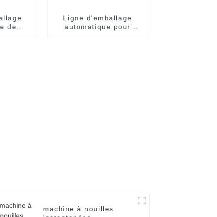
allage
Ligne d'emballage
e de
automatique pour
sachets
sachets individuels de
nouilles instantanées
machine à nouilles