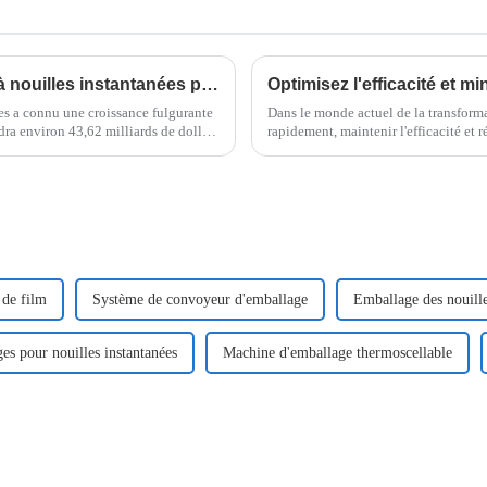
Exploiter les avantages de la machine à nouilles instantanées pour la production alimentaire moderne
es a connu une croissance fulgurante
Dans le monde actuel de la transforma
ndra environ 43,62 milliards de dollars
rapidement, maintenir l'efficacité et 
les fabricants.
 de film
Système de convoyeur d'emballage
Emballage des nouill
es pour nouilles instantanées
Machine d'emballage thermoscellable