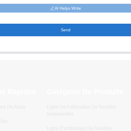
AI Helps Write
Send
ns Rapides
Catégorie De Produits
pos De Nous
Ligne De Fabrication De Nouilles
Instantanées
lles
Ligne D'emballage De Nouilles