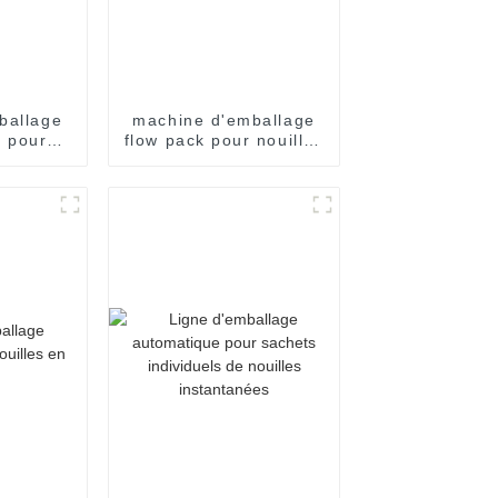
ballage
machine d'emballage
 pour
flow pack pour nouilles
sachets
instantanées
instantanées en
sachet individuel