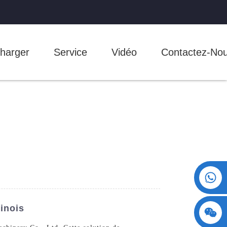
harger
Service
Vidéo
Contactez-No
+86 15730993174
inois