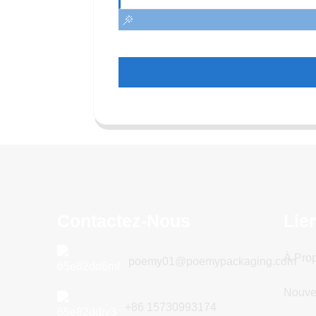
Contactez-Nous
Lie
À Pro
poemy01@poemypackaging.com
Nouve
+86 15730993174