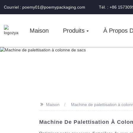
Courriel : poemy01@poemypackaging.com
Tél. : +86 15730
Maison
Produits
À Propos 
>>
Maison
Machine de palettisation à colon
Machine De Palettisation À Colo