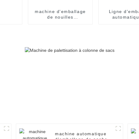
machine d'emballage
Ligne d'emb
de nouilles
automatiqu
instantanées en
nouilles en 
sachets individuels, en
carton, pour
emballage de nouilles
instantanées en
sachets individuels.
Ligne de production
de conditionnement.
machine automatique