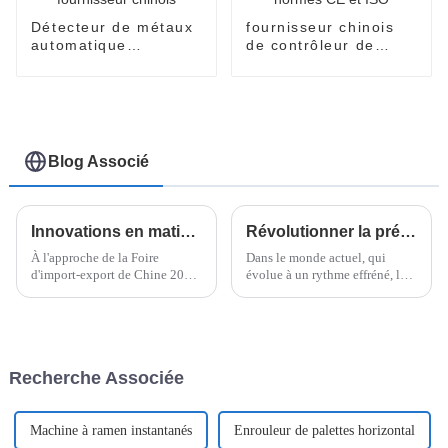
Détecteur de métaux
fournisseur chinois
automatique
de contrôleur de
conforme aux normes
poids automatique
CE et ISO,
conforme aux normes
fournisseur chinois
CE et ISO
Blog Associé
Innovations en matière d'emballage sous film étirable horizontal : perspectives et tendances de la Foire d'import-export de Chine 2025
Révolutionner la préparation des repas : le guide ultime des machines à ramen instantanées pour les vies trépidantes
À l'approche de la Foire
Dans le monde actuel, qui
d'import-export de Chine 2025,
évolue à un rythme effréné, la
tous les regards seront tournés
praticité est primordiale, et c'est
vers les dernières innovations
pourquoi les repas rapides
en matière d'emballage,
comme les nouilles
notamment…
instantanées sont plus
populaires que jamais. Si vous
Recherche Associée
Machine à ramen instantanés
Enrouleur de palettes horizontal