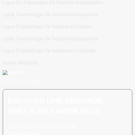
Ligne De Fabrication De Nouilles Instantanées
Ligne D'emballage De Nouilles Instantanées
Ligne D'emballage De Nouilles En Seaux
Ligne D'emballage De Nouilles Instantanées
Ligne D'emballage De Nouilles En Sachets
Autres Machines
Scannez vers WhatsApp
ENVOYER UNE DEMANDE :
PRÊT À EN SAVOIR PLUS
Il n'y a rien de mieux que de voir
le résultat final.