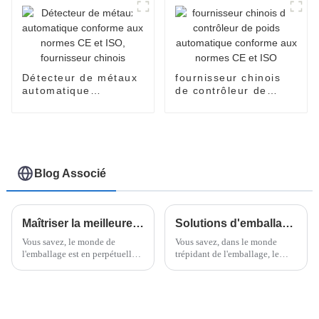
Détecteur de métaux
fournisseur chinois
automatique
de contrôleur de
conforme aux normes
poids automatique
CE et ISO,
conforme aux normes
fournisseur chinois
CE et ISO
Blog Associé
Maîtriser la meilleure banderoleuse horizontale pour des solutions d'emballage efficaces
Solutions d'emballage efficaces avec la meilleure encaisseuse robotisée pour les acheteurs internationaux
Vous savez, le monde de
Vous savez, dans le monde
l'emballage est en perpétuelle
trépidant de l'emballage, le
évolution, et l'un des acteurs
besoin de rapidité et de
majeurs du moment est
précision explose, surtout dans
l'emballeuse horizontale sous
le secteur des nouilles
film étirable. Elle est devenue
instantanées.
incontournable.