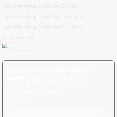
Ligne D'emballage De Nouilles En Seaux
Ligne D'emballage De Nouilles Instantanées
Ligne D'emballage De Nouilles En Sachets
Autres Machines
Scannez vers WhatsApp
ENVOYER UNE DEMANDE :
PRÊT À EN SAVOIR PLUS
Il n'y a rien de mieux que de voir
le résultat final.
Cliquez ici pour toute demande de renseignements