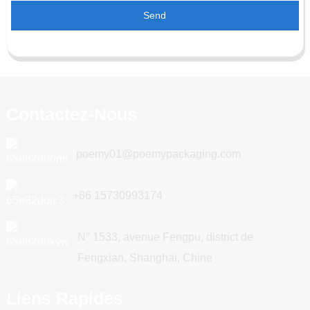
Send
Contactez-Nous
poemy01@poemypackaging.com
+86 15730993174
N° 1533, avenue Fengpu, district de
Fengxian, Shanghai, Chine
Liens Rapides