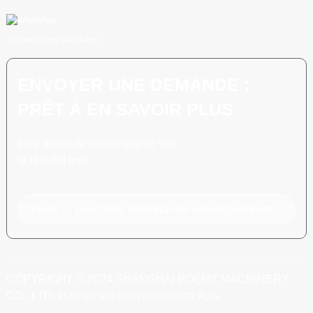
Scannez vers WhatsApp
ENVOYER UNE DEMANDE :
PRÊT À EN SAVOIR PLUS
Il n'y a rien de mieux que de voir
le résultat final.
Cliquez ici pour toute demande de renseignements
COPYRIGHT © 2024 SHANGHAI POEMY MACHINERY
CO., LTD.
PLAN DU SITE
BLOG DE PREMIER PLAN