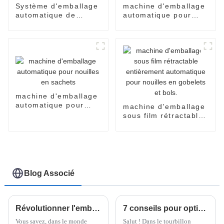
Système d'emballage
machine d'emballage
automatique de
automatique pour
nouilles instantanées
sachets de nouilles
en carton
instantanées
machine d'emballage
automatique pour
machine d'emballage
nouilles en sachets
sous film rétractable
entièrement
automatique pour
nouilles en gobelets
et bols.
Blog Associé
Révolutionner l'emballage : comment l'emballeuse Doboy Flow Wrapper améliore l'efficacité des industries modernes
7 conseils pour optimiser l'efficacité de la meilleure machine d'emballage vertical à flux continu
Vous savez, dans le monde
Salut ! Dans le tourbillon