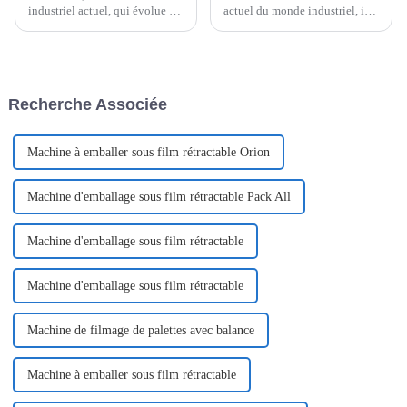
industriel actuel, qui évolue à
actuel du monde industriel, il
un rythme effréné, rester
est essentiel pour les
efficace et innovant est plus
entreprises qui souhaitent que
important que jamais, surtout
tout fonctionne comme sur des
en matière d'emballage.
roulettes.
Recherche Associée
Machine à emballer sous film rétractable Orion
Machine d'emballage sous film rétractable Pack All
Machine d'emballage sous film rétractable
Machine d'emballage sous film rétractable
Machine de filmage de palettes avec balance
Machine à emballer sous film rétractable