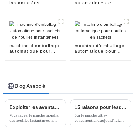
instantanées
automatique de
automatique en
nouilles instantanées
tasses
en carton
machine d'emballage
machine d'emballage
automatique pour
automatique pour
sachets de nouilles
nouilles en sachets
instantanées
Blog Associé
Exploiter les avantages de la machine à nouilles instantanées pour la production alimentaire moderne
15 raisons pour lesquelles l'emballeuse horizontale étirable est le meilleur choix pour vos besoins d'emballage
Vous savez, le marché mondial
Sur le marché ultra-
des nouilles instantanées a
concurrentiel d'aujourd'hui,
connu une croissance
disposer de solutions
fulgurante ces dernières années.
d'emballage efficaces n'est pas
Les experts prévoient qu'il
un simple atout, c'est une