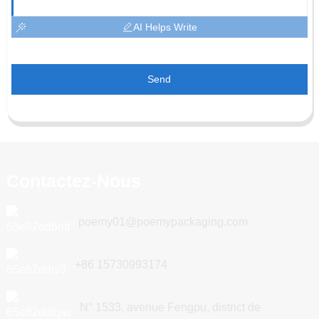
AI Helps Write
Send
Contactez-Nous
poemy01@poemypackaging.com
+86 15730993174
N° 1533, avenue Fengpu, district de