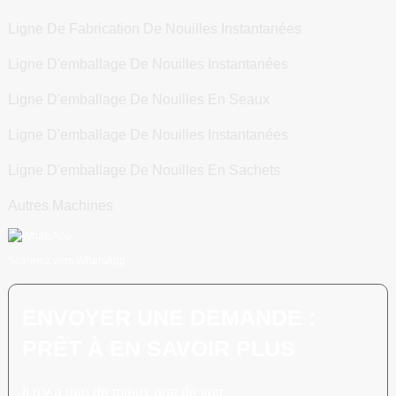
Ligne De Fabrication De Nouilles Instantanées
Ligne D'emballage De Nouilles Instantanées
Ligne D'emballage De Nouilles En Seaux
Ligne D'emballage De Nouilles Instantanées
Ligne D'emballage De Nouilles En Sachets
Autres Machines
Scannez vers WhatsApp
ENVOYER UNE DEMANDE :
PRÊT À EN SAVOIR PLUS
Il n'y a rien de mieux que de voir