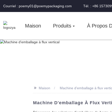
Courriel : poemy01@poemypackaging.com
Tél. : +86 15730
Maison
Produits
À Propos 
>>
Maison
Machine d'emballage à flux verti
Machine D'emballage À Flux Vert