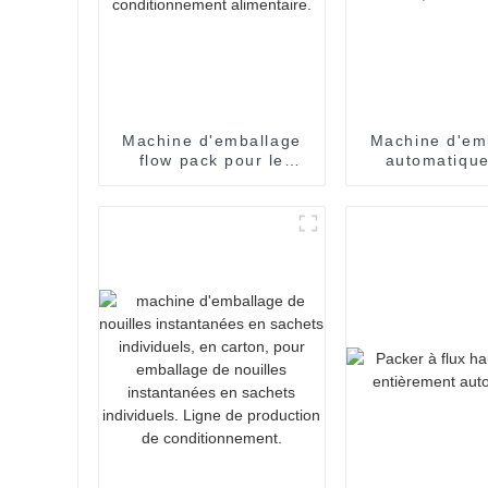
Machine d'emballage
Machine d'em
flow pack pour le
automatique
conditionnement de
nouilles flo
pain de boulangerie,
emballage so
l'emballage de
rétractable, 
bonbons, le scellage
de scell
et le conditionnement
alimentaire.