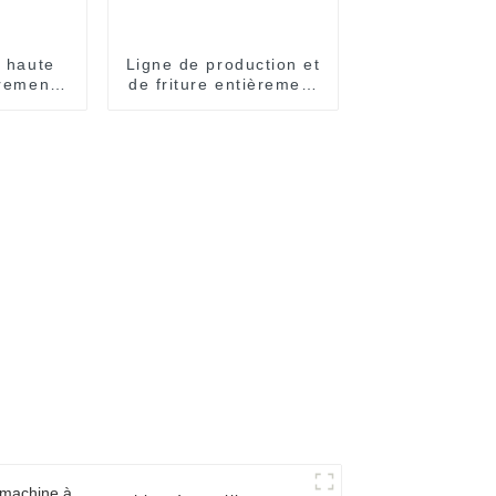
x haute
Ligne de production et
èrement
de friture entièrement
que
automatisée pour
nouilles instantanées