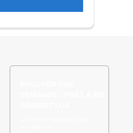
ENVOYER UNE
DEMANDE : PRÊT À EN
SAVOIR PLUS
Il n'y a rien de mieux que de voir
le résultat final.