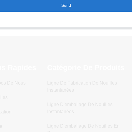
Send
ns Rapides
Catégorie De Produits
pos De Nous
Ligne De Fabrication De Nouilles
Instantanées
lles
Ligne D'emballage De Nouilles
Instantanées
cation
Ligne D'emballage De Nouilles En
ce