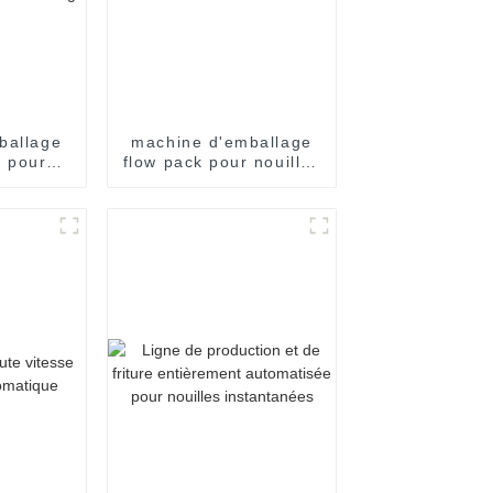
ballage
machine d'emballage
 pour
flow pack pour nouilles
w pack,
instantanées
us film
instantanées en
machine
sachet individuel
age