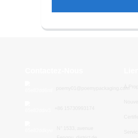
Contactez-Nous
Lie
À Pro
poemy01@poemypackaging.com
Nouve
+86 15730993174
Certifi
N° 1533, avenue
Servi
Fengpu, district de