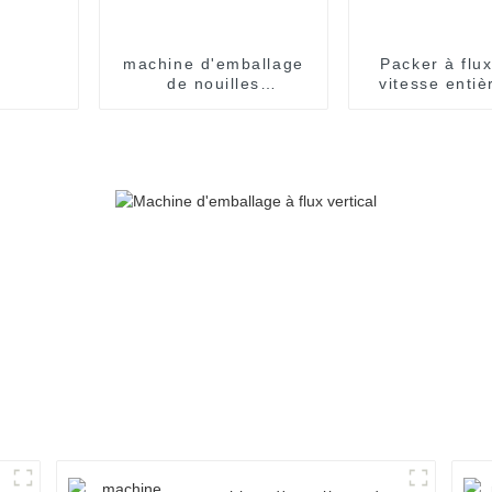
machine d'emballage
Packer à flu
de nouilles
vitesse enti
instantanées en
automati
sachets individuels, en
carton, pour
emballage de nouilles
instantanées en
sachets individuels.
Ligne de production
de conditionnement.