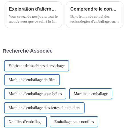
Exploration d'alternatives innovantes à la meilleure machine à ramen instantanée pour les acheteurs du monde entier
Comprendre le conditionnement à flux vertical : avantages, applications et innovations
Vous savez, de nos jours, tout le
Dans le monde actuel des
monde veut que ce soit à la fois
technologies d'emballage, en
facile et savoureux. C'est
constante évolution, le concept
pourquoi la machine à ramen
de « Flow Pack vertical » fait
instantanée est devenue un
sensation. Il offre des avantages
incontournable dans les
vraiment intéressants.
cuisines.
Recherche Associée
Fabricant de machines d'ensachage
Machine d'emballage de film
Machine d'emballage pour boîtes
Machine d'emballage
Machine d'emballage d'assiettes alimentaires
Nouilles d'emballage
Emballage pour nouilles