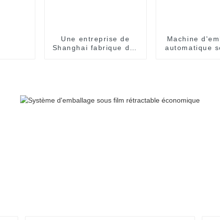
Une entreprise de
Machine d'em
Shanghai fabrique des
automatique s
machines d'emballage
rétractable
sous film rétractable
sachets et em
pour produits
alimentai
alimentaires.