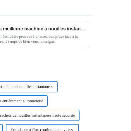
Guide ultime pour choisir la meilleure machine à nouilles instantanées ?
anées idéale peut s'avérer assez complexe face à la
ez le temps de bien vous renseigner.
ique pour nouilles instantanées
ns entièrement automatique
achets de nouilles instantanées haute sécurité
Emballage à flux continu haute vitesse