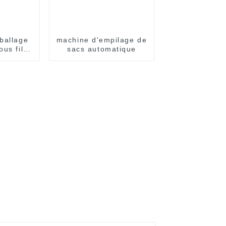
ballage
machine d'empilage de
ous film
sacs automatique
 pour
ballages
res