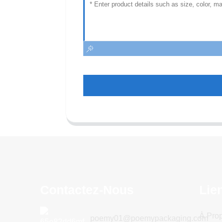
Contactez-Nous
Lie
À Pro
poemy01@poemypackaging.com