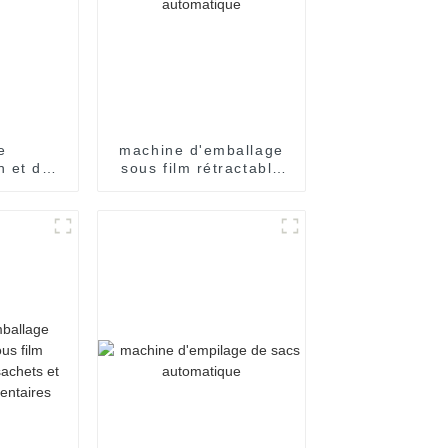
e
machine d'emballage
n et de
sous film rétractable
à vis
entièrement
automatique