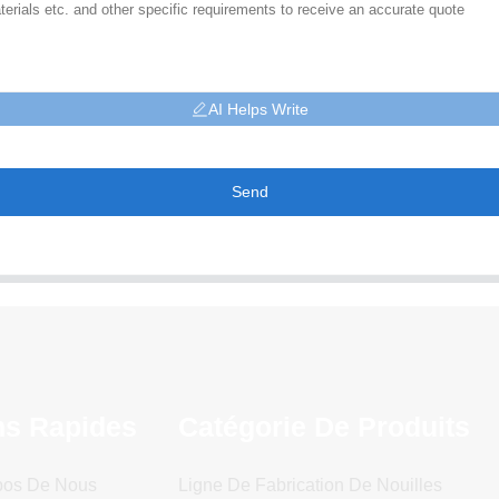
AI Helps Write
Send
ns Rapides
Catégorie De Produits
pos De Nous
Ligne De Fabrication De Nouilles