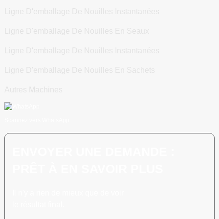
Ligne D'emballage De Nouilles Instantanées
Ligne D'emballage De Nouilles En Seaux
Ligne D'emballage De Nouilles Instantanées
Ligne D'emballage De Nouilles En Sachets
Autres Machines
Scannez vers WhatsApp
ENVOYER UNE DEMANDE :
PRÊT À EN SAVOIR PLUS
Il n'y a rien de mieux que de voir
le résultat final.