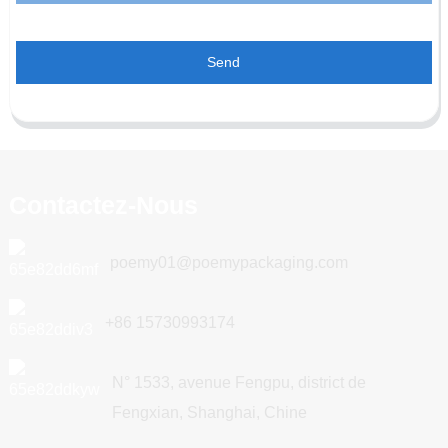
Send
Contactez-Nous
poemy01@poemypackaging.com
+86 15730993174
N° 1533, avenue Fengpu, district de
Fengxian, Shanghai, Chine