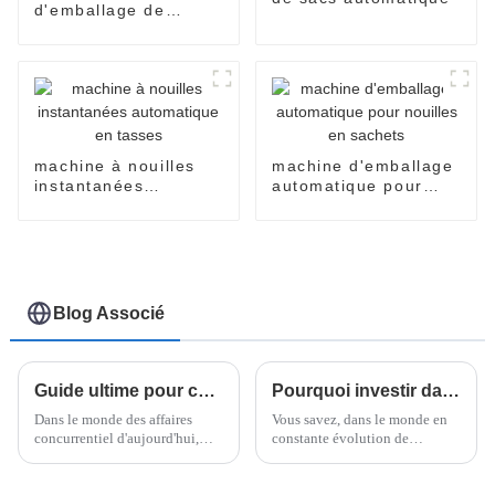
d'emballage de
sachets d'épices
machine à nouilles
machine d'emballage
instantanées
automatique pour
automatique en
nouilles en sachets
tasses
Blog Associé
Guide ultime pour choisir la meilleure banderoleuse horizontale de palettes pour votre entreprise
Pourquoi investir dans une machine à nouilles instantanées peut augmenter vos marges bénéficiaires de 30 % en 2023
Dans le monde des affaires
Vous savez, dans le monde en
concurrentiel d'aujourd'hui,
constante évolution de
disposer de stratégies
l'industrie alimentaire, le
d'emballage intelligentes n'est
marché des nouilles
pas un simple atout, c'est une
instantanées se distingue