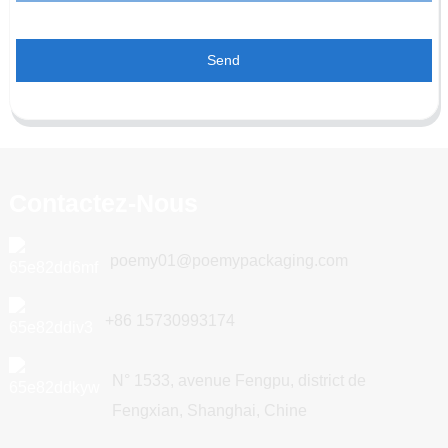
Send
Contactez-Nous
poemy01@poemypackaging.com
+86 15730993174
N° 1533, avenue Fengpu, district de
Fengxian, Shanghai, Chine