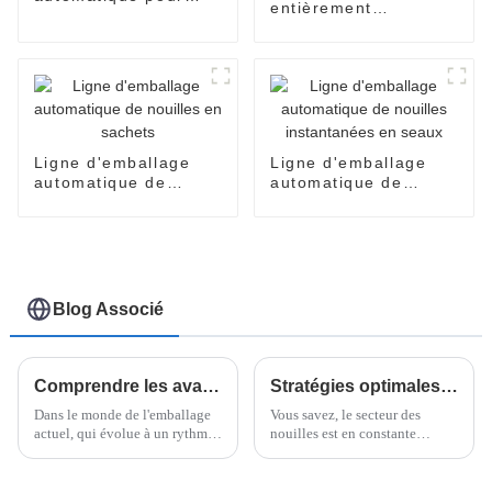
entièrement
nouilles en sachets
automatique pour
poulets entiers
congelés
Ligne d'emballage
Ligne d'emballage
automatique de
automatique de
nouilles en sachets
nouilles instantanées
en seaux
Blog Associé
Comprendre les avantages de la technologie flow packer dans les solutions d'emballage modernes
Stratégies optimales pour maximiser l'efficacité de la meilleure machine d'emballage de nouilles
Dans le monde de l'emballage
Vous savez, le secteur des
actuel, qui évolue à un rythme
nouilles est en constante
effréné, il est clair que les
évolution, et pour rester
technologies comme les
compétitif, il est absolument
systèmes Flow Packer ne sont
essentiel d'utiliser les