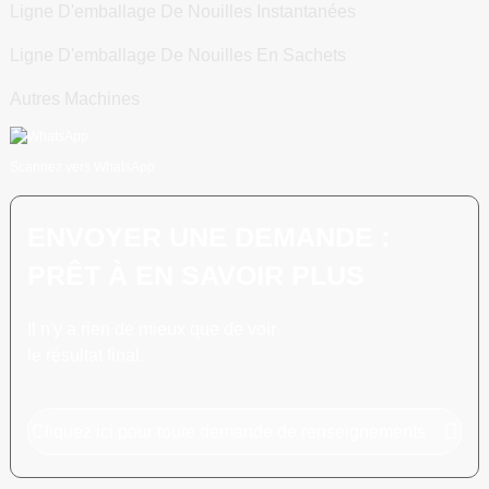
Ligne D'emballage De Nouilles Instantanées
Ligne D'emballage De Nouilles En Sachets
Autres Machines
Scannez vers WhatsApp
ENVOYER UNE DEMANDE :
PRÊT À EN SAVOIR PLUS
Il n'y a rien de mieux que de voir
le résultat final.
Cliquez ici pour toute demande de renseignements