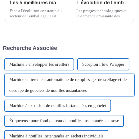
Les 5 meilleures machines d'emballage de palettes horizontales de 2025 à connaître
L'évolution de l'emballage flowpack en papier : des innovations qui façonnent le marché de demain
Face à l'évolution constante du
Les progrès technologiques et
secteur de l'emballage, il est
la demande croissante des
crucial de disposer
consommateurs pour des
d'équipements fiables et
options plus durables ont
performants. D'ici 2025, de plus
accéléré la transformation du
en plus de
secteur de l'emballage.
Recherche Associée
Machine à envelopper les oreillers
Scorpion Flow Wrapper
Machine entièrement automatique de remplissage, de scellage et de
découpe de gobelets de nouilles instantanées.
Machine à extrusion de nouilles instantanées en gobelet
Étiqueteuse pour fond de seau de nouilles instantanées en tasse
Machine à nouilles instantanées en sachets individuels