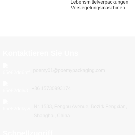
Lebensmittelverpackungen,
Versiegelungsmaschinen
Kontaktieren Sie Uns
poemy01@poemypackaging.com
+86 15730993174
Nr. 1533, Fengpu Avenue, Bezirk Fengxian,
Shanghai, China
Schnellzugriff