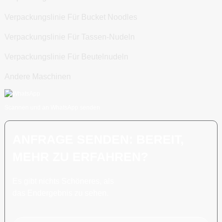
Verpackungslinie Für Bucket Noodles
Verpackungslinie Für Tassen-Nudeln
Verpackungslinie Für Beutelnudeln
Andere Maschinen
Scannen und an WhatsApp senden
ANFRAGE SENDEN: BEREIT,
MEHR ZU ERFAHREN?
Es gibt nichts Schöneres, als
das Endergebnis zu sehen.