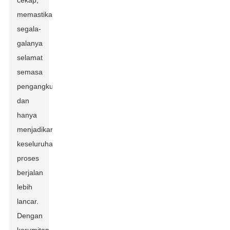
cekap,
memastikan
segala-
galanya
selamat
semasa
pengangkutan,
dan
hanya
menjadikan
keseluruhan
proses
berjalan
lebih
lancar.
Dengan