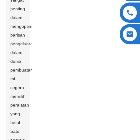
sangat
penting
dalam
mengoptimumkan
barisan
pengeluaran
dalam
dunia
pembuatan
mi
segera:
memilih
peralatan
yang
betul.
Satu