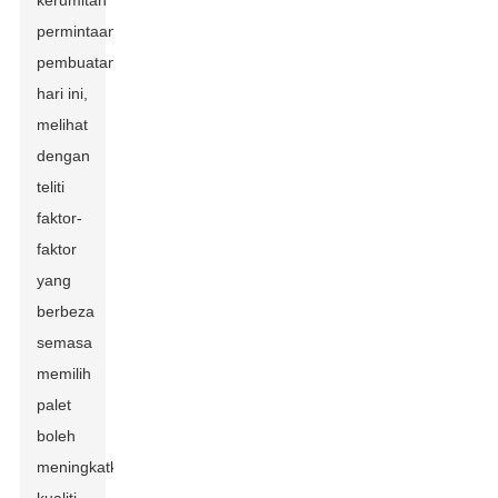
kerumitan
permintaan
pembuatan
hari ini,
melihat
dengan
teliti
faktor-
faktor
yang
berbeza
semasa
memilih
palet
boleh
meningkatkan