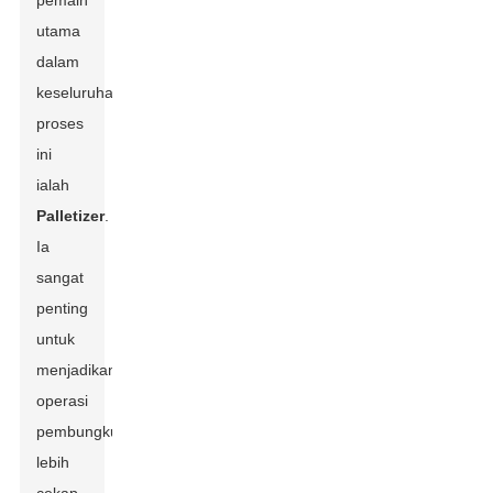
pemain
utama
dalam
keseluruhan
proses
ini
ialah
Palletizer
.
Ia
sangat
penting
untuk
menjadikan
operasi
pembungkusan
lebih