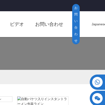
お
問
い
ビデオ
お問い合わせ
Japanes
合
わ
せ
+86 15730993174