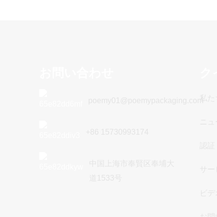
お問い合わせ
ク
私た
poemy01@poemypackaging.com
ニュ
+86 15730993174
認証
中国上海市奉賢区奉埔大
サー
道1533号
ビデ
お問