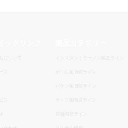
イックリンク
製品カテゴリー
ちについて
インスタントラーメン製造ライン
ース
ボウル麺包装ライン
バケツ麺包装ライン
ビス
カップ麺包装ライン
オ
袋麺包装ライン
い合わせ
その他の機械