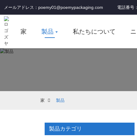
メールアドレス：poemy01@poemypackaging.com
電話番号：+
家
製品
私たちについて
ニ
家
製品
製品カテゴリ