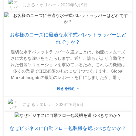
投資を検討していますか？それは、品質を重視し、常に時代
による：
オリバー
-
2026年6月9日
の最先端を行くという企業の姿勢を明確に示すものです。包
装プロセスを自動化する機能により、企業はこれまで以上に
容易に高まる顧客の期待に応えることができます。もちろ
ん、初期費用が気になる方もいるでしょう。それは理解でき
お客様のニーズに最適な水平式パレットラッパーはど
ます。しかし、正直なところ、長期的な視点で考える価値は
あります。効率性の向上と顧客満足度の向上は、初期費用を
れですか？
上回る傾向があります。適切に導入すれば、この種の機器は
適切な水平パレットラッパーを選ぶことは、物流のスムーズ
長期的に利益を大幅に向上させることができます。そして何
さに大きな違いをもたらします。近年、誰もがより自動化さ
より素晴らしいのは、この機械は非常に汎用性が高く、あら
れた包装ソリューションを求めているため、これらの機械は
ゆる種類の製品に対応できることです。とはいえ、飛びつく
多くの業界でほぼ必須のものになりつつあります。Global
前に、本当に必要なものをきちんと見極めることが大切で
Market Insightsの最近のレポートを目にしましたが、驚くべ
す。リサーチをしたり、業界の専門家に相談したりするな
きことに、水平パレットラッパーの市場は2027年までに年平
ど、適切な判断を下すためにできることは何でも試してみま
»
続きを読む
均成長率（CAGR）約5.7%で成長すると予想されています。
しょう。最終的に、じっくり考えて選択することで、将来的
これは、企業が今日、より高度な包装技術にどれほど頼って
に効率性の向上と安定したパフォーマンスという形で報われ
いるかを示しています。専門家は、特定のニーズに実際に適
による：
エレナ
-
2026年6月5日
るはずです。
合する機器を選択することがいかに重要であるかをよく強調
します。Packaging Solutions Inc.の著名な包装専門家である
John Smith氏は、「水平パレットラッパーを正しく機能させ
なぜビジネスに自動フロー包装機を選ぶべきなのか？
たいのであれば、製品の寸法と重量を知ることが非常に重要
です」と述べています。状況はそれぞれ異なるため、自分に