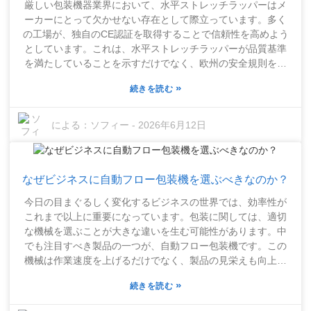
厳しい包装機器業界において、水平ストレッチラッパーはメ
ることが重要です。確かに、最も安いものを選びたくなるか
ーカーにとって欠かせない存在として際立っています。多く
もしれませんが、正直なところ、長期的に見れば品質を重視
の工場が、独自のCE認証を取得することで信頼性を高めよう
する方が得策です。市場には選択肢が多すぎて圧倒されるか
としています。これは、水平ストレッチラッパーが品質基準
もしれませんが、少し下調べをして適切なアドバイスを得れ
を満たしていることを示すだけでなく、欧州の安全規則を遵
ば、ニーズにぴったりの信頼できる縦型フローラッパーを見
守していることも証明します。しかし、これらの条件をすべ
つけることができます。優れたモデルをチェックすること
»
続きを読む
て満たすのは必ずしも容易ではありません。メーカーは、自
で、包装プロセス全体がスムーズになり、生産性の向上にも
社の機器に適用される規制を完全に理解するのが難しいと感
つながります。
じるかもしれません。正しい方向に進んでいることを確認す
による：
ソフィー
-
2026年6月12日
るためにも、認証機関と緊密に連携する必要があります。こ
れは単なる書類手続きの問題ではなく、顧客との信頼関係を
築くことにもつながります。認証済みの水平ストレッチラッ
なぜビジネスに自動フロー包装機を選ぶべきなのか？
パーを持つことは、信頼性が高く、品質に真剣に取り組んで
いるという強いメッセージとなります。認証プロセスを通過
今日の目まぐるしく変化するビジネスの世界では、効率性が
するには、ある程度のノウハウが必要です。工場は、CE規格
これまで以上に重要になっています。包装に関しては、適切
の細部に至るまで把握するために、時間とリソースを投資し
な機械を選ぶことが大きな違いを生む可能性があります。中
なければならないことがよくあります。しかし正直なとこ
でも注目すべき製品の一つが、自動フロー包装機です。この
ろ、その努力は市場へのアクセス向上と評判の向上という形
機械は作業速度を上げるだけでなく、製品の見栄えも向上さ
で報われる可能性があります。ただし、規則は常に変化する
せます。PackTechのような企業は、これらの機械がいかに生
ため、企業は常に注意を払う必要があります。パッケージン
»
続きを読む
産速度を向上させ、人件費を削減できるかを実証してきまし
グ業界で優位に立ち続けるには、最新情報を常に把握し、変
た。実に素晴らしいと思いませんか？自動フロー包装機への
化に対応できる体制を整えておくことが重要です。