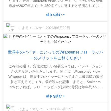
ります。最近、Smithers Piraのレポートで、世界の包装機械
ます。自動化機能が必要な場所もあれば、シンプルで分かり
市場が2027年までに約450億ドルに達すると予測されている
やすいものを好む場所もあるでしょう。適切な選択をするこ
のを目にしました。これは、機器を選ぶ際に賢明な選択をす
とは非常に重要です。なぜなら、それは将来の生産性や利益
»
続きを読む
ることがいかに重要であるかを示しています。Automation
に大きな影響を与える可能性があるからです。
SolutionsのDavid Johnson氏は、「適切なフローラッピング
マシンは、生産ラインを大幅に向上させることができます」
による：
エレナ
-
2026年6月22日
と簡潔に述べています。しかし、問題は、選択肢が非常に多
く、自社に最適なものを見つけるのが大変だということで
す。機械の動作速度、柔軟性、アップグレードやメンテナン
スの容易さなど、考慮すべき点が非常に重要です。多くの企
世界中のバイヤーにとってのWrapsenseフローラッパ
業が最高のソリューションを提供していると主張しています
が、実際には、市場の多様なニーズをすべて満たしているわ
ーのメリットをご覧ください
けではありません。機械をスムーズに稼働させ続けることの
ご存知の通り、変化の激しい包装業界では、イノベーション
容易さや、使いやすさなど、重要な詳細を見落としている場
が大きな違いを生み出します。例えば、Wrapsense Flow
合もあります。つまり、入念な下調べと慎重な評価が何より
Wrapper は、世界中のバイヤーにとってまさに最高級の選択
も重要です。高品質のフローラッピング機器に少し余分にお
肢と言えるでしょう。最近読んだ記事によると、Smithers
金をかけることで、業務はよりスムーズになりますが、もち
Pira によれば、フローラッピング技術の需要は毎年約 5% ず
ろん、最大限の効果を得るためには賢明な選択をする必要が
つ増加しているとのことです。スナック菓子から食品以外の
あります。
»
続きを読む
ものまで、あらゆるものを包装するのに非常に効率的なの
で、これは当然のことです。多くの企業が Wrapsense Flow
Wrapper を使用することで優位に立っており、業務の効率化
による：
オリバー
-
2026年6月17日