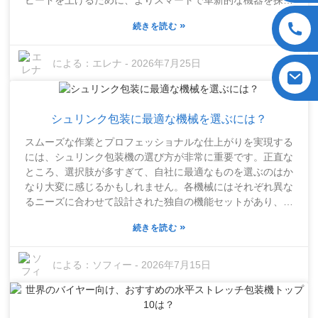
ピードを上げるために、よりスマートで革新的な機器を探し
求めているのも当然です。インスタントラーメン製造機への
»
続きを読む
投資は、まさにゲームチェンジャーと言えるでしょう。これ
らの機械は、生産スピードを上げるだけでなく、麺の見た目
と味を最高の状態に保つのにも役立ちます。さらに、様々な
による：
エレナ
-
2026年7月25日
形やサイズの麺を作ることができるので、幅広い顧客層のニ
ーズに応えたい場合に最適です。とはいえ、すべての機械が
耐久性があり、長期的な成功に必要な高い基準を満たしてい
シュリンク包装に最適な機械を選ぶには？
るわけではないため、適切な機械を選ぶことが非常に重要で
す。例えば、インスタントラーメンカッターは、効率性と精
スムーズな作業とプロフェッショナルな仕上がりを実現する
度において真価を発揮するツールの1つです。もちろん、適切
には、シュリンク包装機の選び方が非常に重要です。正直な
な機器があれば、企業は無駄を削減し、利益率を向上させる
ところ、選択肢が多すぎて、自社に最適なものを選ぶのはか
ことができます。落とし穴は？それは投資であり、時にはか
なり大変に感じるかもしれません。各機械にはそれぞれ異な
なり高額になる可能性があるということです。そのため、導
るニーズに合わせて設計された独自の機能セットがあり、適
入に踏み切る前に、企業は自社に本当に必要なものを慎重に
切な選択をすることが本当に重要です。人気のある選択肢の
評価する必要があります。適切な製麺機を賢く選べば、長期
»
続きを読む
一つに、カップ麺用シュリンク包装機があります。カップ麺
的に大きなメリットが得られます。しかし、最終的には、選
を密封して包装し、鮮度を保ち、店頭で美しく見せるのに最
んだものが自社の目標とターゲット市場に合致していること
適です。ただし、設定に慣れるまでには少し時間がかかり、
による：
ソフィー
-
2026年7月15日
を確認することが重要です。どの選択肢にも長所と短所があ
完璧な結果を得るには多少の練習が必要になるかもしれませ
り、本当に大切なのは、自社のビジネスにとって何が最適か
ん。購入を決める前に、具体的なニーズと条件を考慮する価
を判断することです。
値は十分にあります。生産予定量と、どのようなパッケージ