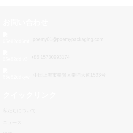
に挑戦していますが、あらゆる顧客のニーズを満たすにはま
だいくつかの課題が残っています。結局のところ、グローバ
ルなバイヤーは、見た目だけでなく、その機能性も考慮に入
お問い合わせ
れるべきです。適切な判断を下すことで、ブランドイメージ
を高め、顧客からの信頼を得ることができます。環境に配慮
しつつトレンドを先取りするためには、ペーパーフローラッ
poemy01@poemypackaging.com
プ包装のメリットとデメリットを理解することが非常に重要
です。
+86 15730993174
中国上海市奉賢区奉埔大道1533号
クイックリンク
私たちについて
ニュース