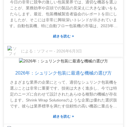
今日の非常に競争の激しい包装業界では、適切な機器を選ぶ
ぴったりのソリューションを見つける必要がある場合もあり
ことが、業務効率や店頭での製品の見栄えに大きな違いをも
ます。多くの企業が高性能なハイエンドモデルに力を入れて
たらします。最近、包装機械製造者協会のレポートを目にし
いますが、それはそれで素晴らしいことですが、使いやすさ
ましたが、そこには非常に興味深いトレンドが示されていま
やメンテナンスコストなども考慮することを忘れないでくだ
す。自動包装機、特に自動フロー包装機の市場は、2023年か
さい。チームのトレーニングが不十分だと、せっかく導入し
ら2030年にかけて年間約5.5%の成長が見込まれています。専
ても失敗に終わってしまうこともあります。つまり、最終的
»
続きを読む
門家は、新しいテクノロジーを取り入れることが生産をスム
には機械を購入するだけでは十分ではないのです。自社のワ
ーズに進める鍵であるという考えに賛同しています。長年包
ークフローにきちんと適合し、従業員が最初から操作方法を
装業界に携わってきたジョン・スミス氏は、「自動フロー包
による：
ソフィー
-
2026年6月3日
理解していることを確認することが重要です。
装機を導入することは、単に作業速度を上げるだけでなく、
正確かつ一貫性のある作業を行うことを意味します」と述べ
ています。今日、企業は多くの課題を両立させなければなり
2026年：シュリンク包装に最適な機械の選び方
ません。より高い品質基準とより低いコスト。これは冗談で
はありません。自動フロー包装機は、これらの課題に取り組
さまざまな業界の企業にとって、適切なシュリンク包装機を
むための非常に確実なソリューションのように思えます。ス
選ぶことは非常に重要です。技術は大きく進歩し、今では特
ナック菓子から医薬品まで、さまざまな製品を効率的に処理
定のニーズに合わせて設計されたあらゆる種類の機械が存在
できるように設計されています。しかし、重要なのは、自動
します。Shrink Wrap Solutionsのような企業は優れた選択肢
化への移行は単にプラグアンドプレイで済むようなものでは
です。彼らは業界標準を満たす信頼性の高い機器に重点を置
ないということです。綿密な計画が必要です。導入に踏み切
いています。例えば、ヌードルカップシーリングシュリンク
る前に、具体的なニーズと現在のシステム構成をよく検討す
»
続きを読む
包装機は、非常に効率的で作業がスムーズに進むため、最近
ることが賢明です。他社の成功事例（あるいは失敗事例！）
注目を集めています。適切な機械を選ぶことは、製品の外観
から学ぶことで、多くの問題を回避できる場合もあります。