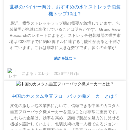
ングを求めているかを考えてみてください。信頼性と一貫性
世界のバイヤー向け、おすすめの水平ストレッチ包装
が鍵となります。機械は単にうまく機能するだけでなく、ワ
ークフローにスムーズに組み込める必要があります。適切な
機トップ10は？
シュリンク包装機は、パッケージング作業を大幅に向上さ
最近、横型ストレッチラップ機の需要が急増しています。包
せ、長期的には時間とリソースを節約できます。まさに一石
装業界が急速に進化していることは明らかです。Grand View
二鳥です。
Researchのレポートによると、ストレッチ包装機器の世界市
場は2028年までに約53億ドルに達する可能性があると予測さ
れています。これは非常に大きな数字です。多くの企業が包
装を効率化するために自動化に目を向けていることがよくわ
»
続きを読む
かります。すべては、より速く、より安く、より効率的に作
業を完了するためです。専門家の意見としては、PackTech
AnalysisのDavid Turner氏は、「高品質の横型ストレッチラッ
による：
エレナ
-
2026年7月7日
プ機に投資することは賢明な選択であるだけでなく、包装業
務を完璧にしたいのであれば、ほぼ必須です」と指摘してい
ます。彼の言う通り、これらの機械は保管中や輸送中に製品
中国のカスタム垂直フローパック機メーカーとは？
を安全に保つ上で非常に重要な役割を果たします。最新技術
を活用する企業は、破損した商品が少なく、顧客満足度も全
変化の激しい包装業界において、信頼できる中国のカスタム
体的に高い傾向があります。とはいえ、すべての機械が万能
垂直フローパック機メーカーを選ぶことは非常に重要です。
というわけではありません。用途によっては性能が劣る機種
これらの企業は、効率を高め、店頭で製品を魅力的に見せる
もあり、正直なところ、これは少々厄介な問題です。適切な
機械を設計しています。包装技術の第一人者であるジョン・
機械を選ぶには、機能や性能を綿密に検討する必要があるた
スミス氏のような専門家でさえ、「垂直フローパック機の性