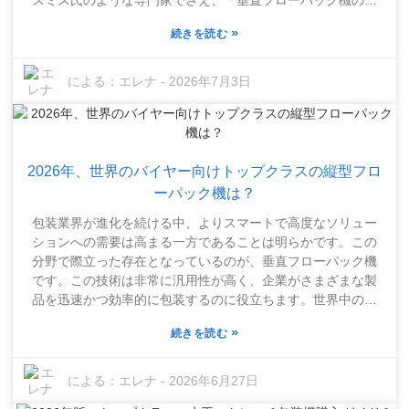
め、慎重に検討すべき点です。今日の競争の激しい包装業界
能は、生産結果全体に直接影響する」と述べています。です
において、水平ストレッチ包装機の信頼性の決め手を理解す
»
続きを読む
から、適切なメーカーを選ぶことは非常に重要です。中国市
ることは、世界中の購入者にとって大きな違いを生むでしょ
場は非常に活気があり、多くの企業が様々なソリューション
う。
を提供しています。しかし、問題は、どの企業が最高品質
による：
エレナ
-
2026年7月3日
で、どの企業がまあまあなのかを見分けるのは必ずしも容易
ではないということです。すべてのメーカーが厳格な品質チ
ェックを実施しているわけではなく、リスクを伴う場合があ
ります。信頼できる企業は、機械の一貫性と精度を確保する
2026年、世界のバイヤー向けトップクラスの縦型フロ
必要があります。特に垂直フローパック機は非常に複雑で、
確かなエンジニアリングスキルが求められるためです。購入
ーパック機は？
を検討している場合は、メーカーの経験と実績を調べるのが
包装業界が進化を続ける中、よりスマートで高度なソリュー
賢明です。顧客レビューや事例研究など、メーカーの実際の
ションへの需要は高まる一方であることは明らかです。この
パフォーマンスを把握できるあらゆる情報を調べてくださ
分野で際立った存在となっているのが、垂直フローパック機
い。また、機械の信頼性やサポート体制について、遠慮せず
です。この技術は非常に汎用性が高く、企業がさまざまな製
に厳しい質問をしましょう。ここで適切な選択をすること
品を迅速かつ効率的に包装するのに役立ちます。世界中のメ
は、ビジネスの成否を左右する重要な要素となるため、時間
ーカーがこの技術を採用しているのも当然です。ボッシュ、
をかけて徹底的に調査する価値は十分にあります。
»
続きを読む
ヘイセンサンディアクレ、IMAなどの大手企業がこのイノベー
ションを積極的に推進しています。2026年を見据えると、市
場全体が持続可能性とよりスマートな包装オプションへと向
による：
エレナ
-
2026年6月27日
かっています。購入者は、生産性を向上させるだけでなく、