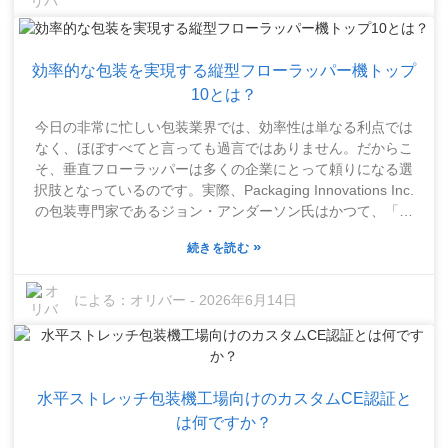
に大いに役立っています。言うまでもなく、製品の賞味期限
を延ばし、廃棄物を効果的に削減することもできます。この
技術を採用した企業は、より多くの成果を上げ、顧客満足度
効率的な包装を実現する縦型フローラッパー機トップ
も向上したとよく述べています。もちろん、すべてが順調と
いうわけではありません。初期費用がかかり、業務にいくつ
10とは？
かの調整が必要になることを認識しておく必要があります。
今日の非常に忙しい包装業界では、効率性は単なる利点では
また、多くの商品には素晴らしい効果を発揮しますが、すべ
なく、ほぼすべてと言っても過言ではありません。だからこ
てに完璧に合うとは限りません。そしてもう一つ重要な点が
そ、垂直フローラッパーは多くの企業にとって頼りになる選
あります。業界のプロは、Wrapsense Flow Wrapperを最大限
択肢となっているのです。実際、Packaging Innovations Inc.
に活用するには、スタッフのトレーニングが鍵だと強調して
の包装専門家であるジョン・アンダーソン氏はかつて、「適
います。すべての機能を使いこなしたいのであれば、適切な
切な機械は、包装の効率性に関して言えば、ゲームチェンジ
トレーニングに投資する価値は十分にあります。どんなに高
»
続きを読む
ャーになり得る」と述べています。まさにその通りですよ
性能な機械でも、チームが正しく使いこなせなければ、その
ね。適切な機器を選ぶことが、大きな違いを生むのです。垂
真価を発揮することはできません。つまり、この技術は非常
直フローラッパーは非常に汎用性が高く、スナック菓子から
による：
オリバー
-
2026年6月14日
に高度ですが、真の成功は、既存のワークフローにどれだけ
医薬品まで、あらゆる種類の包装に対応できます。巧妙な設
うまく統合できるかにかかっているのです。
計により、迅速かつ効率的に包装することが可能です。しか
し、重要なのは、すべての機械が同じように作られているわ
けではないということです。特に特定の製品においては、速
水平ストレッチ包装機工場向けのカスタムCE認証と
度や精度に問題が生じる場合があり、結果としてコストが増
加し、必要以上に廃棄物が発生する可能性もあります。賢明
は何ですか？
な選択をするためには、これらの機械が何ができるのかを知