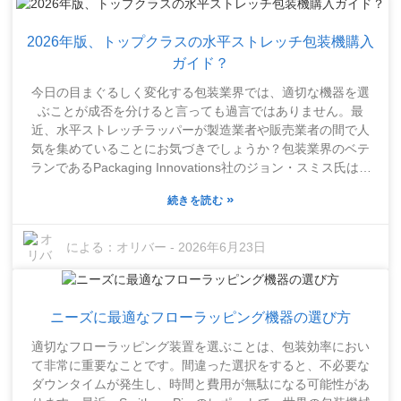
廃棄物を削減できる機械を求めています。垂直フローパック
機は、洗練されたデザインと環境に優しい素材で、この流れ
2026年版、トップクラスの水平ストレッチ包装機購入
にまさに合致しています。実際に使用した人は、操作が簡単
でメンテナンスも容易だとよく言いますが、新しい技術には
ガイド？
つきものですが、慣れるまで少し時間がかかる人もいます。
今日の目まぐるしく変化する包装業界では、適切な機器を選
適切な包装機器を選ぶ際には、信頼性がすべてです。世界中
ぶことが成否を分けると言っても過言ではありません。最
の企業は、機械の性能だけでなく、メーカーからのサポート
近、水平ストレッチラッパーが製造業者や販売業者の間で人
体制についても考慮する必要があります。垂直フローパック
気を集めていることにお気づきでしょうか？包装業界のベテ
機は、購入前にじっくり検討する価値があります。他のユー
ランであるPackaging Innovations社のジョン・スミス氏はこ
ザーのレビューを参考にすることで、より賢明な選択がで
う述べています。「優れた水平ストレッチラッパーは、効率
き、生産ラインを長期にわたってスムーズかつ効率的に稼働
»
続きを読む
を大幅に向上させ、コストを削減できます。」しかし、水平
させることができます。
ストレッチラッパーを購入する際は、最初に目についたもの
を選べば良いというわけではありません。自社の具体的なニ
による：
オリバー
-
2026年6月23日
ーズ、生産速度、そして作業スペースを考慮する必要があり
ます。多くの企業は、新しい機器が既存の機器とうまく連携
するかどうかを確認し忘れています。この見落としは、トラ
ニーズに最適なフローラッピング機器の選び方
ブル、時間の浪費、そして当然ながら追加費用につながる可
能性があります。高品質の水平ストレッチラッパーがワーク
適切なフローラッピング装置を選ぶことは、包装効率におい
フローの効率化に大きく役立つことは明らかです。難しいの
て非常に重要なことです。間違った選択をすると、不必要な
は、すべてのモデルが同じように作られているわけではない
ダウンタイムが発生し、時間と費用が無駄になる可能性があ
ということです。自社の施設に最適なものを選ぶ必要があり