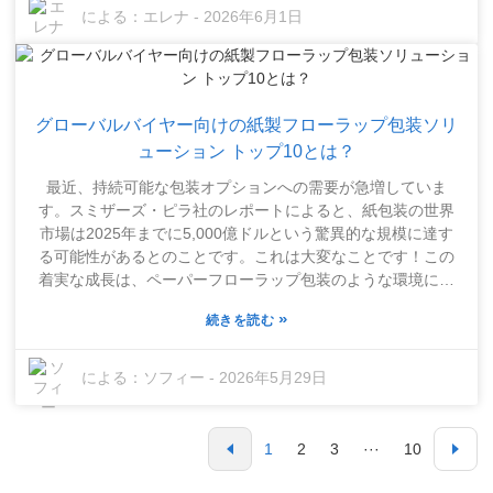
と保護状態に大きな影響を与えます。製品がきちんと包装さ
による：
エレナ
-
2026年6月1日
そして、信頼性が非常に重要であることを忘れてはなりませ
れていれば、長持ちし、顧客の品質に対する期待に応えるこ
ん。専門家は、機械を徹底的にテストし、定期的なメンテナ
とができます。とはいえ、選択肢が非常に多いため、どれを
ンスを行うことで、すべてがスムーズに稼働することを推奨
選べばよいか迷ってしまうかもしれません。各機械には、速
しています。業界が進化し続ける中で、常に最新情報を把握
度、サイズなど、独自の機能があります。生産量と包装する
し、柔軟に対応することがこれまで以上に重要になっていま
グローバルバイヤー向けの紙製フローラップ包装ソリ
製品の種類を考慮することが非常に重要です。正直なとこ
す。自動フロー包装機を選ぶことで、包装の取り扱い方法が
ろ、選択肢が多すぎて混乱してしまうのも無理はありませ
ューション トップ10とは？
大きく変わる可能性がありますが、最大限の効果を得るため
ん。そして、間違った機械を選んでしまうと、時間とお金を
には、明確な計画を持って取り組むことが何よりも大切で
最近、持続可能な包装オプションへの需要が急増していま
無駄にしてしまう可能性があります。冗談ではありません。
す。
す。スミザーズ・ピラ社のレポートによると、紙包装の世界
あまり知られていないブランドでも、意外なほど優れた機能
市場は2025年までに5,000億ドルという驚異的な規模に達す
を備えている場合があるので、購入を決める前にあらゆる選
る可能性があるとのことです。これは大変なことです！この
択肢を検討してみる価値はあるでしょう。実際に何が必要な
着実な成長は、ペーパーフローラップ包装のような環境に優
のかをよく考え、専門家に相談してアドバイスをもらうのも
しい製品に多くの企業が傾倒していることを示しています。
良い方法です。
»
続きを読む
これらのパッケージは、店頭で見栄えが良いだけでなく、地
球環境にも優しい製品の魅力を引き立てます。適切な包装を
選ぶのは非常に大変なことだと私も理解しています。選択肢
による：
ソフィー
-
2026年5月29日
はほぼ無限にあり、それぞれに長所と短所があります。例え
ば、ペーパーフローラップ包装を見てみましょう。汎用性と
環境に優しい点が絶賛されることが多いですが、すべての種
1
2
3
···
10
類の製品には十分な強度がない場合もあります。モンディや
ウェストロックなどの企業は、新しいアイデアや改良で限界