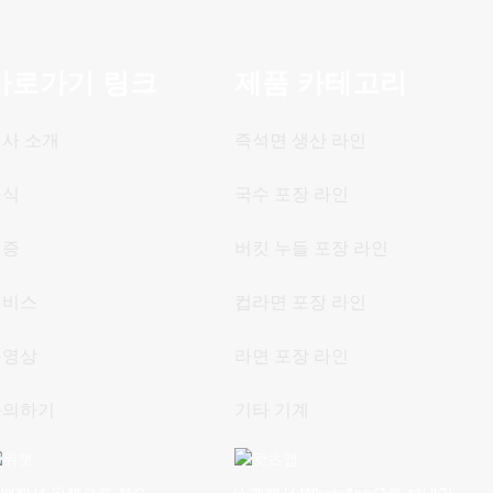
바로가기 링크
제품 카테고리
사 소개
즉석면 생산 라인
소식
국수 포장 라인
인증
버킷 누들 포장 라인
서비스
컵라면 포장 라인
동영상
라면 포장 라인
문의하기
기타 기계
캔해서 위챗으로 전송
스캔해서 WhatsApp으로 보내기