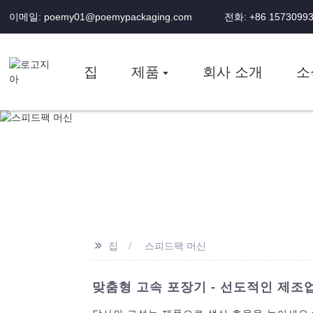
이메일: poemy01@poemypackaging.com
전화: +86 1573099
집
제품
회사 소개
소
>>
집
스피드팩 머신
맞춤형 고속 포장기 - 선도적인 제조