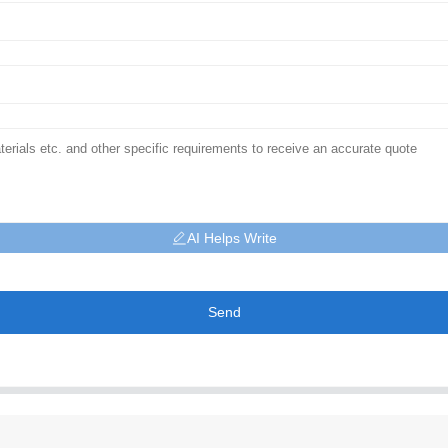
AI Helps Write
Send