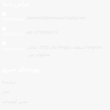
تماس با ما
poemy01@poemypackaging.com
‎+86 15730993174‎
پلاک 1533، خیابان Fengpu، منطقه Fengxian،
شانگهای، چین
پیوندهای سریع
درباره ما
اخبار
صدور گواهینامه