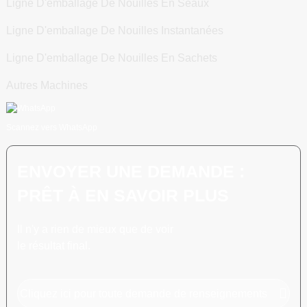
Ligne D'emballage De Nouilles En Seaux
Ligne D'emballage De Nouilles Instantanées
Ligne D'emballage De Nouilles En Sachets
Autres Machines
Scannez vers WhatsApp
ENVOYER UNE DEMANDE :
PRÊT À EN SAVOIR PLUS
Il n'y a rien de mieux que de voir
le résultat final.
Cliquez ici pour toute demande de renseignements