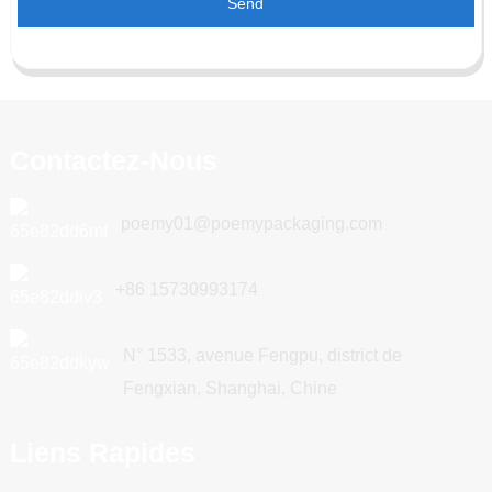
Send
Contactez-Nous
poemy01@poemypackaging.com
+86 15730993174
N° 1533, avenue Fengpu, district de
Fengxian, Shanghai, Chine
Liens Rapides