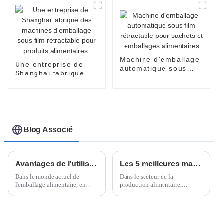
nouilles en gobelets
et bols.
Machine d'emballage
Une entreprise de
automatique sous
Shanghai fabrique
film rétractable pour
des machines
sachets et
d'emballage sous film
emballages
rétractable pour
alimentaires
produits alimentaires.
Blog Associé
Avantages de l'utilisation des flowpacks verticaux pour vos besoins d'emballage
Les 5 meilleures machines à nouilles frites de 2025 : Augmentez votre productivité de 30 %
Dans le monde actuel de
Dans le secteur de la
l'emballage alimentaire, en
production alimentaire,
constante évolution, l'efficacité
disposer de machines
et la performance des machines
performantes n'est pas un
utilisées peuvent faire toute la
simple luxe, c'est une nécessité
différence, tant au niveau de la
absolue pour rester compétitif.