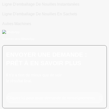
Ligne D'emballage De Nouilles Instantanées
Ligne D'emballage De Nouilles En Sachets
Autres Machines
Scannez vers WhatsApp
ENVOYER UNE DEMANDE :
PRÊT À EN SAVOIR PLUS
Il n'y a rien de mieux que de voir
le résultat final.
Cliquez ici pour toute demande de renseignements