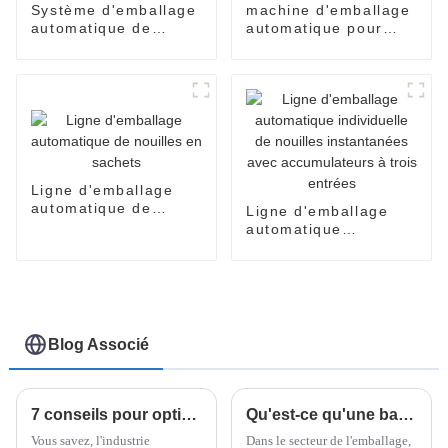
Système d'emballage
machine d'emballage
automatique de
automatique pour
nouilles instantanées
sachets de nouilles
en carton
instantanées
Ligne d'emballage
automatique de
Ligne d'emballage
nouilles en sachets
automatique
individuelle de
nouilles instantanées
avec accumulateurs à
trois entrées
Blog Associé
7 conseils pour optimiser la production avec la meilleure machine à nouilles instantanées
Qu'est-ce qu'une banderoleuse horizontale de palettes et comment peut-elle améliorer l'efficacité de l'emballage de 30 % ?
Vous savez, l'industrie
Dans le secteur de l'emballage,