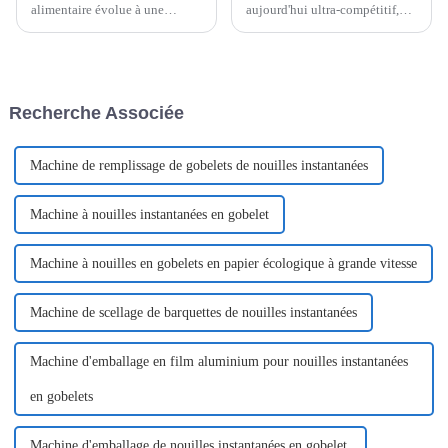
alimentaire évolue à une
aujourd'hui ultra-compétitif,
vitesse fulgurante ces temps-ci,
améliorer l'efficacité n'est pas
et si vous êtes dans le secteur
un simple atout, c'est une
des nouilles instantanées,
nécessité pour les fabricants
l'efficacité est le maître-mot !
qui souhaitent optimiser leurs
processus.
Recherche Associée
Machine de remplissage de gobelets de nouilles instantanées
Machine à nouilles instantanées en gobelet
Machine à nouilles en gobelets en papier écologique à grande vitesse
Machine de scellage de barquettes de nouilles instantanées
Machine d'emballage en film aluminium pour nouilles instantanées
en gobelets
Machine d'emballage de nouilles instantanées en gobelet.