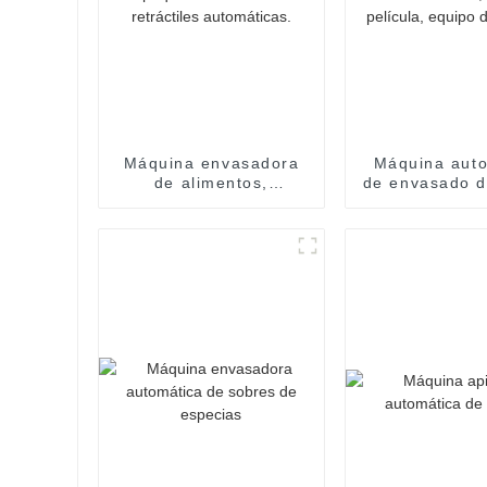
Máquina envasadora
Máquina aut
de alimentos,
de envasado d
selladora y
flow pack, en
empaquetadora de
retráctil, sel
bolsas retráctiles
película, eq
automáticas.
sellad