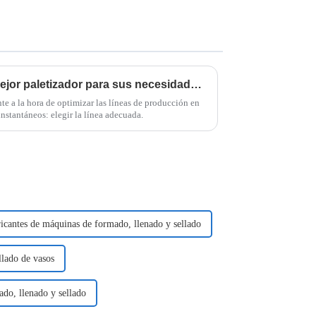
7 consejos para elegir el mejor paletizador para sus necesidades de fabricación
e a la hora de optimizar las líneas de producción en
instantáneos: elegir la línea adecuada.
icantes de máquinas de formado, llenado y sellado
llado de vasos
do, llenado y sellado