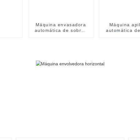
Máquina envasadora
Máquina api
automática de sobres
automática de
de especias