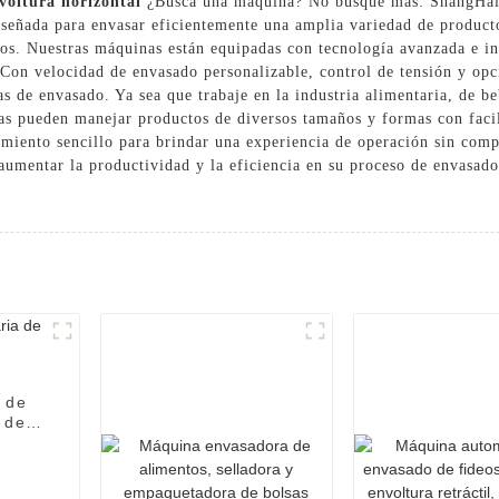
voltura horizontal
¿Busca una máquina? No busque más: ShangHai
iseñada para envasar eficientemente una amplia variedad de product
os. Nuestras máquinas están equipadas con tecnología avanzada e ing
on velocidad de envasado personalizable, control de tensión y opci
as de envasado. Ya sea que trabaje en la industria alimentaria, de be
as pueden manejar productos de diversos tamaños y formas con faci
imiento sencillo para brindar una experiencia de operación sin com
ntar la productividad y la eficiencia en su proceso de envasado, 
 de
 de