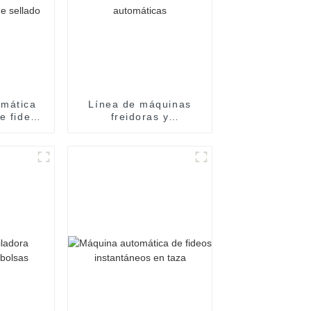
omática
Línea de máquinas
e fideos
freidoras y
voltura
procesadoras de
lado de
fideos instantáneos
uipo de
totalmente
o
automáticas