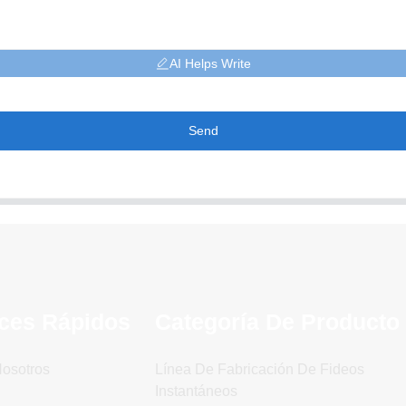
AI Helps Write
Send
ces Rápidos
Categoría De Producto
osotros
Línea De Fabricación De Fideos
Instantáneos