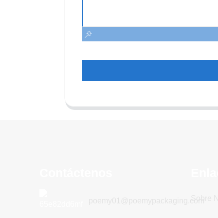
Contáctenos
Enla
Sobre N
poemy01@poemypackaging.com